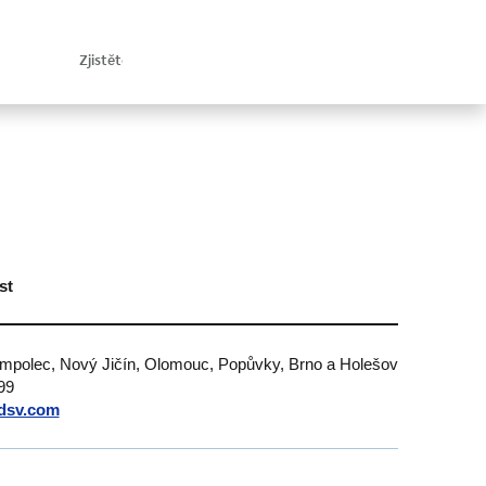
st
umpolec, Nový Jičín, Olomouc, Popůvky, Brno a Holešov
99
dsv.com