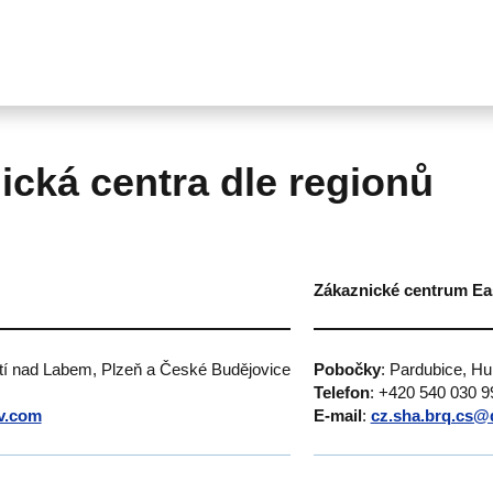
ická centra dle regionů
Zákaznické centrum Ea
stí nad Labem, Plzeň a České Budějovice
Pobočky
: Pardubice, H
Telefon
: +420 540 030 9
v.com
E-mail
:
cz.sha.brq.cs@