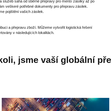
dka služeb sahá od sběrné přepravy pro menší zásilky až po
vám veškeré potřebné dokumenty pro přepravu zásilek.
e pojištění vašich zásilek.
ibuci a přepravu zboží. Můžeme vytvořit logistická řešení
továny v následujících lokalitách.
koli, jsme vaší globální př