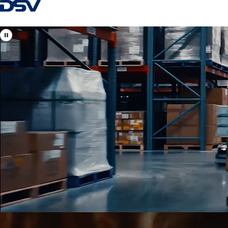
Zpět na Homepage
Zobrazit lokality DSV v
Česká republika
Vaši místní i mezinárodní odborníci na leteckou, námořní, sil
dopravu a celní odbavení.