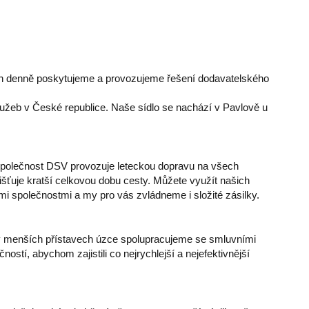
ch denně poskytujeme a provozujeme řešení dodavatelského
lužeb v České republice. Naše sídlo se nachází v Pavlově u
Společnost DSV provozuje leteckou dopravu na všech
jišťuje kratší celkovou dobu cesty. Můžete využít našich
 společnostmi a my pro vás zvládneme i složité zásilky.
v menších přístavech úzce spolupracujeme se smluvními
tí, abychom zajistili co nejrychlejší a nejefektivnější