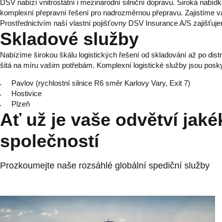
DSV nabízí vnitrostátní i mezinárodní silniční dopravu. Široká nabí
komplexní přepravní řešení pro nadrozměrnou přepravu. Zajistíme 
Prostřednictvím naší vlastní pojišťovny DSV Insurance A/S zajišťujem
Skladové služby
Nabízíme širokou škálu logistických řešení od skladování až po distr
šitá na míru vašim potřebám. Komplexní logistické služby jsou posky
Pavlov (rychlostní silnice R6 směr Karlovy Vary, Exit 7)
Hostivice
Plzeň
Ať už je vaše odvětví jaké
společností
Prozkoumejte naše rozsáhlé globální spediční služby