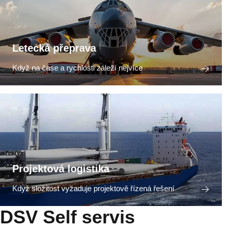
Letecká přeprava
Když na čase a rychlosti záleží nejvíce
Projektová logistika
Když složitost vyžaduje projektově řízená řešení
DSV Self servis