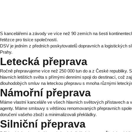
S kancelářemi a závody ve více než 90 zemích na šesti kontinente
řetězce pro tisíce společností.
DSV je jedním z předních poskytovatelů dopravních a logistických s
Prahy.
Letecká přeprava
Ročně přepravujeme více než 250 000 tun do a z České republiky. 
hlavních letištích světa s přímými denními spoji do destinací, což za
dlouhodobých smluv na leteckou přepravu s mnoha různými leteckými
Námořní přeprava
Máme vlastní kanceláře ve všech hlavních světových přístavech a 
agenty. Máme smlouvy s většinou renomovaných přepravních společnos
doručení vašeho zboží a minimalizovali překládky.
Silniční přeprava