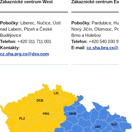
Zákaznické centrum West
Zákaznické centrum East
Pobočky
: Liberec, Nučice, Ústí
Pobočky
: Pardubice, Humpole
nad Labem, Plzeň a České
Nový Jičín, Olomouc, Popůvky
Budějovice
Brno a Holešov
Telefon
: +420 311 711 001
Telefon
: +420 540 030 999
Kontakty
:
E-mail
:
cz.sha.brq.cs@dsv.c
cz.sha.prg.cs@dsv.com