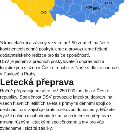
S kancelářemi a závody ve více než 90 zemích na šesti
kontinentech denně poskytujeme a provozujeme řešení
dodavatelského řetězce pro tisíce společností.
DSV je jedním z předních poskytovatelů dopravních a
logistických služeb v České republice. Naše sídlo se nachází
v Pavlově u Prahy.
Letecká přeprava
Ročně přepravujeme více než 250 000 tun do a z České
republiky. Společnost DSV provozuje leteckou dopravu na
všech hlavních letištích světa s přímými denními spoji do
destinací, což zajišťuje kratší celkovou dobu cesty. Můžete
využít našich dlouhodobých smluv na leteckou přepravu s
mnoha různými leteckými společnostmi a my pro vás
zvládneme i složité zásilky.