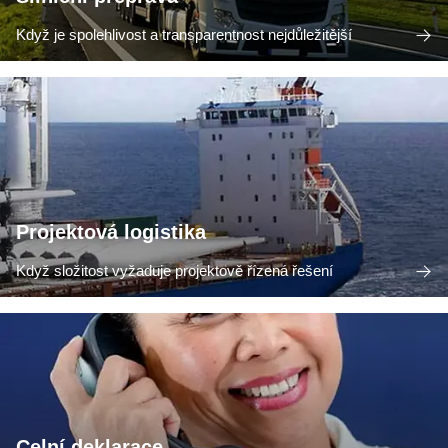
Když je spolehlivost a transparentnost nejdůležitější
Projektová logistika
Když složitost vyžaduje projektově řízená řešení
Celní deklarace