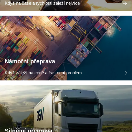
Když na čase a rychlosti záleží nejvíce
Námořní přeprava
Když záleží na ceně a čas není problém
Silniční přeprava