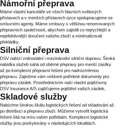
Námořní přeprava
Máme vlastní kanceláře ve všech hlavních světových
přístavech a v menších přístavech úzce spolupracujeme se
smluvními agenty. Máme smlouvy s většinou renomovaných
přepravních společností, abychom zajistili co nejrychlejší a
nejefektivnější doručení vašeho zboží a minimalizovali
překládky.
Silniční přeprava
DSV nabízí vnitrostátní i mezinárodní silniční dopravu. Široká
nabídka služeb sahá od sběrné přepravy pro menší zásilky
až po komplexní přepravní řešení pro nadrozměrnou
přepravu. Zajistíme vám veškeré potřebné dokumenty pro
přepravu zásilek. Prostřednictvím naší vlastní pojišťovny
DSV Insurance A/S zajišťujeme pojištění vašich zásilek.
Skladové služby
Nabízíme širokou škálu logistických řešení od skladování až
po distribuci a přepravu zboží. Můžeme vytvořit logistická
řešení šitá na míru vašim potřebám. Komplexní logistické
služby jsou poskytovány v následujících lokalitách.