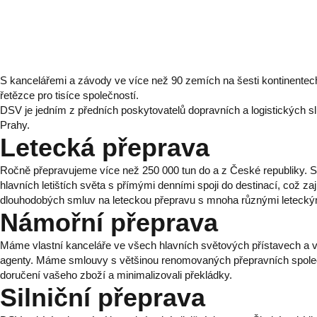
S kancelářemi a závody ve více než 90 zemích na šesti kontinente
řetězce pro tisíce společností.
DSV je jedním z předních poskytovatelů dopravních a logistických s
Prahy.
Letecká přeprava
Ročně přepravujeme více než 250 000 tun do a z České republiky. 
hlavních letištích světa s přímými denními spoji do destinací, což za
dlouhodobých smluv na leteckou přepravu s mnoha různými leteckými
Námořní přeprava
Máme vlastní kanceláře ve všech hlavních světových přístavech a 
agenty. Máme smlouvy s většinou renomovaných přepravních společnos
doručení vašeho zboží a minimalizovali překládky.
Silniční přeprava