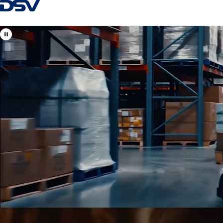
Zpět na Homepage
Zobrazit lokality DSV v
Česká republika
Vaši místní i mezinárodní odborníci na leteckou, námořní, sil
dopravu a celní odbavení.