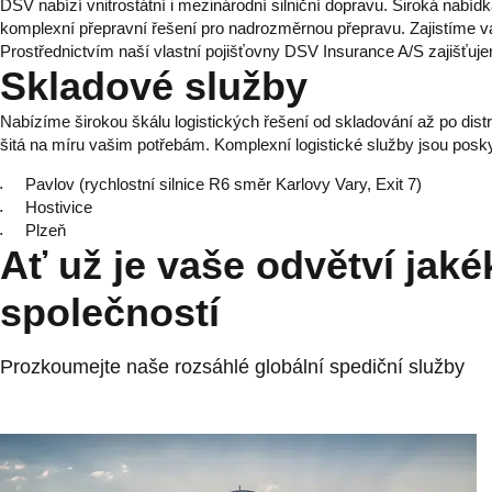
DSV nabízí vnitrostátní i mezinárodní silniční dopravu. Široká nabí
komplexní přepravní řešení pro nadrozměrnou přepravu. Zajistíme 
Prostřednictvím naší vlastní pojišťovny DSV Insurance A/S zajišťujem
Skladové služby
Nabízíme širokou škálu logistických řešení od skladování až po distr
šitá na míru vašim potřebám. Komplexní logistické služby jsou posky
Pavlov (rychlostní silnice R6 směr Karlovy Vary, Exit 7)
Hostivice
Plzeň
Ať už je vaše odvětví jaké
společností
Prozkoumejte naše rozsáhlé globální spediční služby