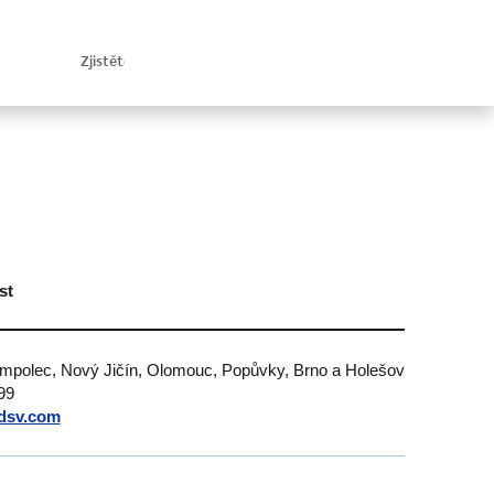
st
umpolec, Nový Jičín, Olomouc, Popůvky, Brno a Holešov
99
dsv.com