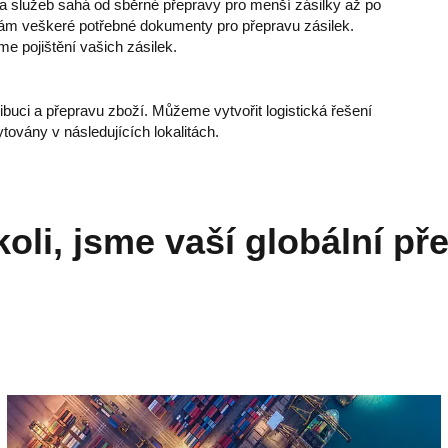
dka služeb sahá od sběrné přepravy pro menší zásilky až po
vám veškeré potřebné dokumenty pro přepravu zásilek.
e pojištění vašich zásilek.
ibuci a přepravu zboží. Můžeme vytvořit logistická řešení
továny v následujících lokalitách.
koli, jsme vaší globální př