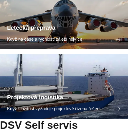
Letecká přeprava
Když na čase a rychlosti záleží nejvíce
Projektová logistika
Když složitost vyžaduje projektově řízená řešení
DSV Self servis