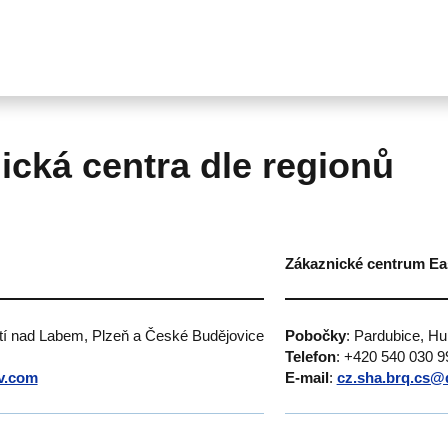
ická centra dle regionů
Zákaznické centrum Ea
stí nad Labem, Plzeň a České Budějovice
Pobočky
: Pardubice, H
Telefon
: +420 540 030 9
v.com
E-mail
:
cz.sha.brq.cs@