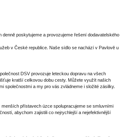
ch denně poskytujeme a provozujeme řešení dodavatelského
lužeb v České republice. Naše sídlo se nachází v Pavlově u
Společnost DSV provozuje leteckou dopravu na všech
jišťuje kratší celkovou dobu cesty. Můžete využít našich
 společnostmi a my pro vás zvládneme i složité zásilky.
v menších přístavech úzce spolupracujeme se smluvními
tí, abychom zajistili co nejrychlejší a nejefektivnější