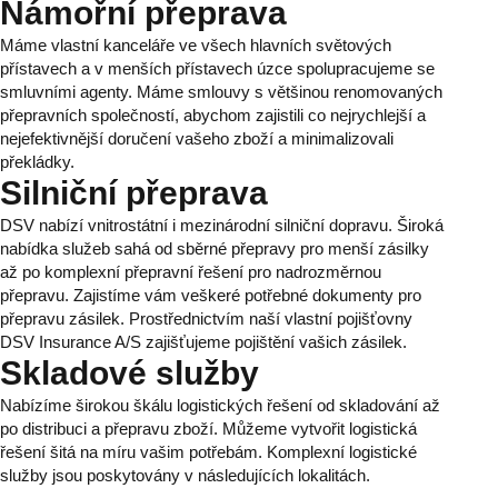
Námořní přeprava
Máme vlastní kanceláře ve všech hlavních světových
přístavech a v menších přístavech úzce spolupracujeme se
smluvními agenty. Máme smlouvy s většinou renomovaných
přepravních společností, abychom zajistili co nejrychlejší a
nejefektivnější doručení vašeho zboží a minimalizovali
překládky.
Silniční přeprava
DSV nabízí vnitrostátní i mezinárodní silniční dopravu. Široká
nabídka služeb sahá od sběrné přepravy pro menší zásilky
až po komplexní přepravní řešení pro nadrozměrnou
přepravu. Zajistíme vám veškeré potřebné dokumenty pro
přepravu zásilek. Prostřednictvím naší vlastní pojišťovny
DSV Insurance A/S zajišťujeme pojištění vašich zásilek.
Skladové služby
Nabízíme širokou škálu logistických řešení od skladování až
po distribuci a přepravu zboží. Můžeme vytvořit logistická
řešení šitá na míru vašim potřebám. Komplexní logistické
služby jsou poskytovány v následujících lokalitách.