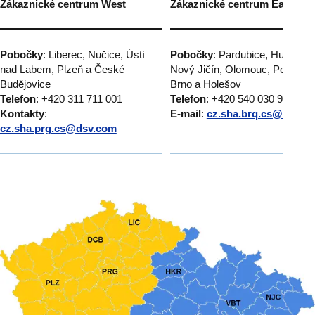
Zákaznické centrum West
Zákaznické centrum East
Pobočky
: Liberec, Nučice, Ústí
Pobočky
: Pardubice, Humpole
nad Labem, Plzeň a České
Nový Jičín, Olomouc, Popůvky
Budějovice
Brno a Holešov
Telefon
: +420 311 711 001
Telefon
: +420 540 030 999
Kontakty
:
E-mail
:
cz.sha.brq.cs@dsv.c
cz.sha.prg.cs@dsv.com