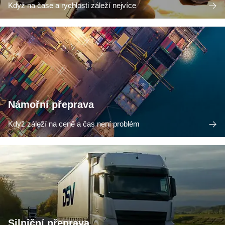
Když na čase a rychlosti záleží nejvíce
Námořní přeprava
Když záleží na ceně a čas není problém
Silniční přeprava