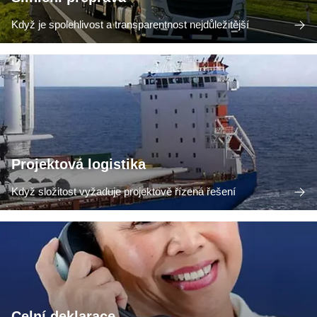
Když je spolehlivost a transparentnost nejdůležitější
Projektová logistika
Když složitost vyžaduje projektově řízená řešení
Celní deklarace