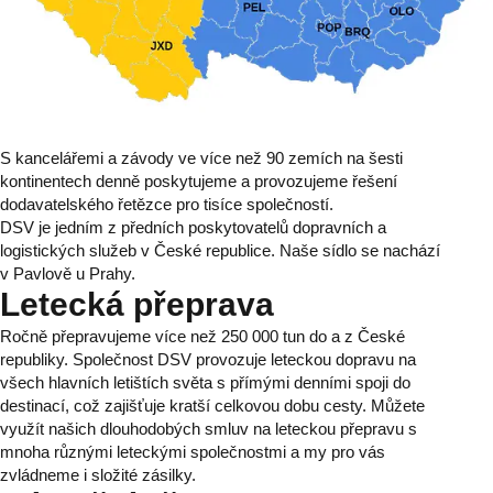
S kancelářemi a závody ve více než 90 zemích na šesti
kontinentech denně poskytujeme a provozujeme řešení
dodavatelského řetězce pro tisíce společností.
DSV je jedním z předních poskytovatelů dopravních a
logistických služeb v České republice. Naše sídlo se nachází
v Pavlově u Prahy.
Letecká přeprava
Ročně přepravujeme více než 250 000 tun do a z České
republiky. Společnost DSV provozuje leteckou dopravu na
všech hlavních letištích světa s přímými denními spoji do
destinací, což zajišťuje kratší celkovou dobu cesty. Můžete
využít našich dlouhodobých smluv na leteckou přepravu s
mnoha různými leteckými společnostmi a my pro vás
zvládneme i složité zásilky.