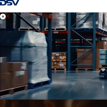
Zpět na Homepage
Zobrazit lokality DSV v
Česká republika
Vaši místní i mezinárodní odborníci na leteckou, námořní, sil
dopravu a celní odbavení.