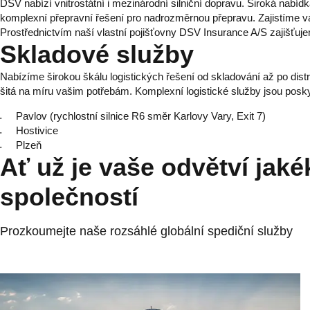
DSV nabízí vnitrostátní i mezinárodní silniční dopravu. Široká nabí
komplexní přepravní řešení pro nadrozměrnou přepravu. Zajistíme 
Prostřednictvím naší vlastní pojišťovny DSV Insurance A/S zajišťujem
Skladové služby
Nabízíme širokou škálu logistických řešení od skladování až po distr
šitá na míru vašim potřebám. Komplexní logistické služby jsou posky
Pavlov (rychlostní silnice R6 směr Karlovy Vary, Exit 7)
Hostivice
Plzeň
Ať už je vaše odvětví jaké
společností
Prozkoumejte naše rozsáhlé globální spediční služby