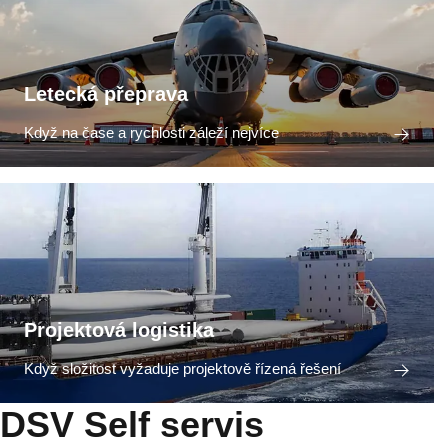
Letecká přeprava
Když na čase a rychlosti záleží nejvíce
Projektová logistika
Když složitost vyžaduje projektově řízená řešení
DSV Self servis