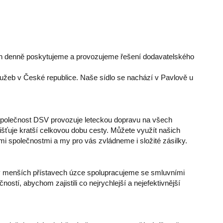
ch denně poskytujeme a provozujeme řešení dodavatelského
lužeb v České republice. Naše sídlo se nachází v Pavlově u
Společnost DSV provozuje leteckou dopravu na všech
jišťuje kratší celkovou dobu cesty. Můžete využít našich
 společnostmi a my pro vás zvládneme i složité zásilky.
v menších přístavech úzce spolupracujeme se smluvními
tí, abychom zajistili co nejrychlejší a nejefektivnější