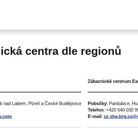
ická centra dle regionů
Zákaznické centrum Ea
stí nad Labem, Plzeň a České Budějovice
Pobočky
: Pardubice, H
Telefon
: +420 540 030 9
v.com
E-mail
:
cz.sha.brq.cs@