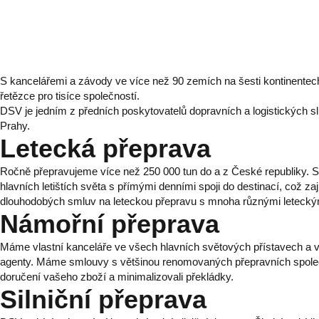
S kancelářemi a závody ve více než 90 zemích na šesti kontinente
řetězce pro tisíce společností.
DSV je jedním z předních poskytovatelů dopravních a logistických s
Prahy.
Letecká přeprava
Ročně přepravujeme více než 250 000 tun do a z České republiky. 
hlavních letištích světa s přímými denními spoji do destinací, což za
dlouhodobých smluv na leteckou přepravu s mnoha různými leteckými
Námořní přeprava
Máme vlastní kanceláře ve všech hlavních světových přístavech a 
agenty. Máme smlouvy s většinou renomovaných přepravních společnos
doručení vašeho zboží a minimalizovali překládky.
Silniční přeprava