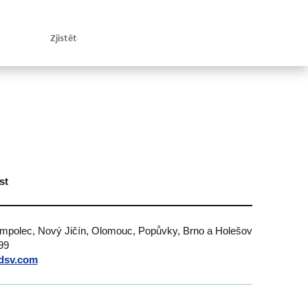
st
umpolec, Nový Jičín, Olomouc, Popůvky, Brno a Holešov
99
dsv.com