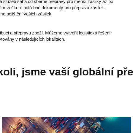
dka služeb sahá od sběrné přepravy pro menší zásilky až po
vám veškeré potřebné dokumenty pro přepravu zásilek.
e pojištění vašich zásilek.
ibuci a přepravu zboží. Můžeme vytvořit logistická řešení
továny v následujících lokalitách.
koli, jsme vaší globální př