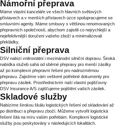
Námořní přeprava
Máme vlastní kanceláře ve všech hlavních světových
přístavech a v menších přístavech úzce spolupracujeme se
smluvními agenty. Máme smlouvy s většinou renomovaných
přepravních společností, abychom zajistili co nejrychlejší a
nejefektivnější doručení vašeho zboží a minimalizovali
překládky.
Silniční přeprava
DSV nabízí vnitrostátní i mezinárodní silniční dopravu. Široká
nabídka služeb sahá od sběrné přepravy pro menší zásilky
až po komplexní přepravní řešení pro nadrozměrnou
přepravu. Zajistíme vám veškeré potřebné dokumenty pro
přepravu zásilek. Prostřednictvím naší vlastní pojišťovny
DSV Insurance A/S zajišťujeme pojištění vašich zásilek.
Skladové služby
Nabízíme širokou škálu logistických řešení od skladování až
po distribuci a přepravu zboží. Můžeme vytvořit logistická
řešení šitá na míru vašim potřebám. Komplexní logistické
služby jsou poskytovány v následujících lokalitách.