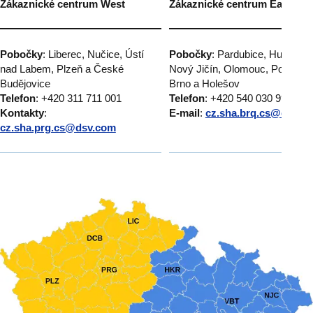
Zákaznické centrum West
Zákaznické centrum East
Pobočky
: Liberec, Nučice, Ústí
Pobočky
: Pardubice, Humpole
nad Labem, Plzeň a České
Nový Jičín, Olomouc, Popůvky
Budějovice
Brno a Holešov
Telefon
: +420 311 711 001
Telefon
: +420 540 030 999
Kontakty
:
E-mail
:
cz.sha.brq.cs@dsv.c
cz.sha.prg.cs@dsv.com