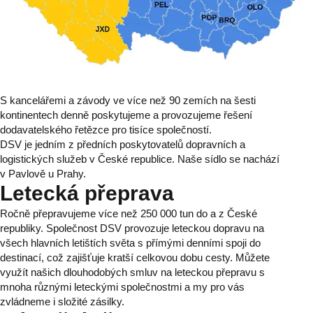
S kancelářemi a závody ve více než 90 zemích na šesti
kontinentech denně poskytujeme a provozujeme řešení
dodavatelského řetězce pro tisíce společností.
DSV je jedním z předních poskytovatelů dopravních a
logistických služeb v České republice. Naše sídlo se nachází
v Pavlově u Prahy.
Letecká přeprava
Ročně přepravujeme více než 250 000 tun do a z České
republiky. Společnost DSV provozuje leteckou dopravu na
všech hlavních letištích světa s přímými denními spoji do
destinací, což zajišťuje kratší celkovou dobu cesty. Můžete
využít našich dlouhodobých smluv na leteckou přepravu s
mnoha různými leteckými společnostmi a my pro vás
zvládneme i složité zásilky.