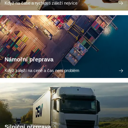
Když na čase a rychlosti záleží nejvíce
Námořní přeprava
Když záleží na ceně a čas není problém
Silniční přeprava