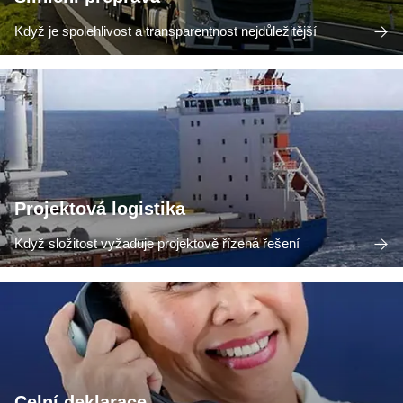
Když je spolehlivost a transparentnost nejdůležitější
Projektová logistika
Když složitost vyžaduje projektově řízená řešení
Celní deklarace