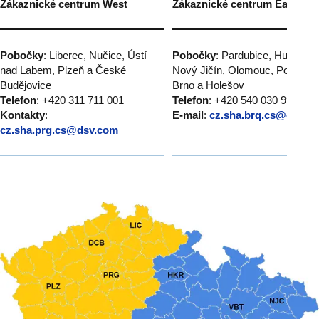
Zákaznické centrum West
Zákaznické centrum East
Pobočky
: Liberec, Nučice, Ústí
Pobočky
: Pardubice, Humpole
nad Labem, Plzeň a České
Nový Jičín, Olomouc, Popůvky
Budějovice
Brno a Holešov
Telefon
: +420 311 711 001
Telefon
: +420 540 030 999
Kontakty
:
E-mail
:
cz.sha.brq.cs@dsv.c
cz.sha.prg.cs@dsv.com