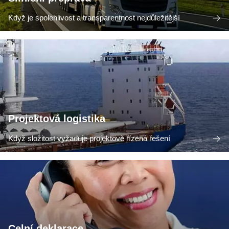
Když je spolehlivost a transparentnost nejdůležitější
Projektová logistika
Když složitost vyžaduje projektově řízená řešení
Celní deklarace