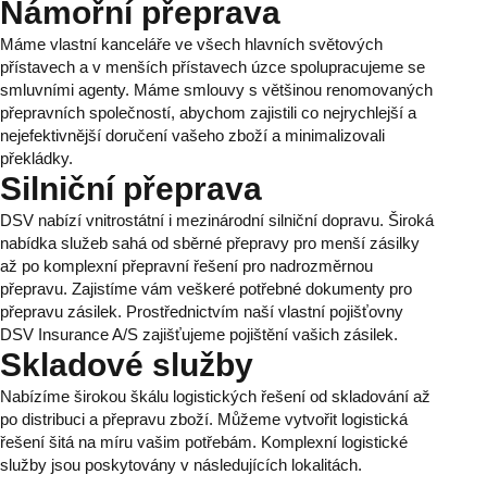
Námořní přeprava
Máme vlastní kanceláře ve všech hlavních světových
přístavech a v menších přístavech úzce spolupracujeme se
smluvními agenty. Máme smlouvy s většinou renomovaných
přepravních společností, abychom zajistili co nejrychlejší a
nejefektivnější doručení vašeho zboží a minimalizovali
překládky.
Silniční přeprava
DSV nabízí vnitrostátní i mezinárodní silniční dopravu. Široká
nabídka služeb sahá od sběrné přepravy pro menší zásilky
až po komplexní přepravní řešení pro nadrozměrnou
přepravu. Zajistíme vám veškeré potřebné dokumenty pro
přepravu zásilek. Prostřednictvím naší vlastní pojišťovny
DSV Insurance A/S zajišťujeme pojištění vašich zásilek.
Skladové služby
Nabízíme širokou škálu logistických řešení od skladování až
po distribuci a přepravu zboží. Můžeme vytvořit logistická
řešení šitá na míru vašim potřebám. Komplexní logistické
služby jsou poskytovány v následujících lokalitách.