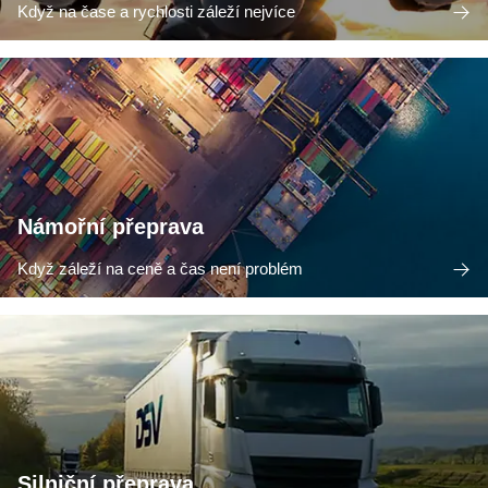
Když na čase a rychlosti záleží nejvíce
Námořní přeprava
Když záleží na ceně a čas není problém
Silniční přeprava