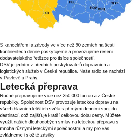
S kancelářemi a závody ve více než 90 zemích na šesti
kontinentech denně poskytujeme a provozujeme řešení
dodavatelského řetězce pro tisíce společností.
DSV je jedním z předních poskytovatelů dopravních a
logistických služeb v České republice. Naše sídlo se nachází
v Pavlově u Prahy.
Letecká přeprava
Ročně přepravujeme více než 250 000 tun do a z České
republiky. Společnost DSV provozuje leteckou dopravu na
všech hlavních letištích světa s přímými denními spoji do
destinací, což zajišťuje kratší celkovou dobu cesty. Můžete
využít našich dlouhodobých smluv na leteckou přepravu s
mnoha různými leteckými společnostmi a my pro vás
zvládneme i složité zásilky.