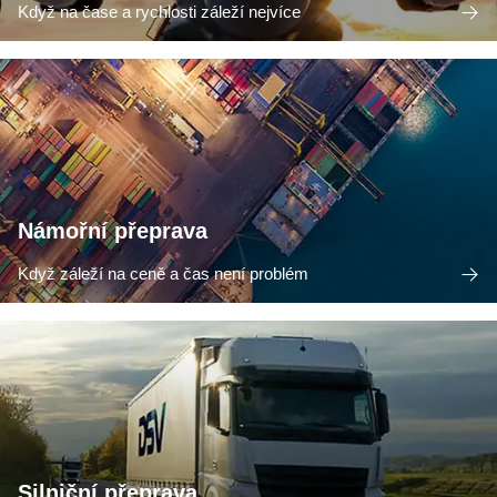
Když na čase a rychlosti záleží nejvíce
Námořní přeprava
Když záleží na ceně a čas není problém
Silniční přeprava