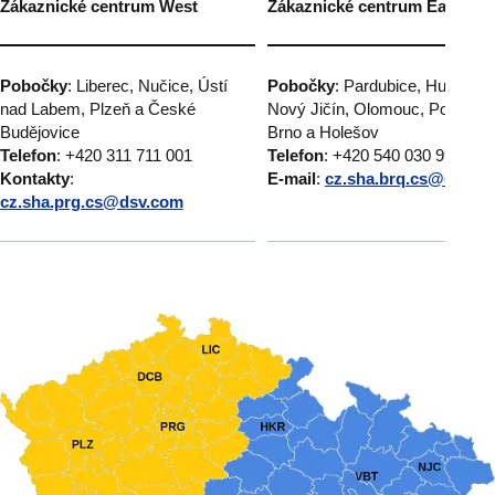
Zákaznické centrum West
Zákaznické centrum East
Pobočky
: Liberec, Nučice, Ústí
Pobočky
: Pardubice, Humpole
nad Labem, Plzeň a České
Nový Jičín, Olomouc, Popůvky
Budějovice
Brno a Holešov
Telefon
: +420 311 711 001
Telefon
: +420 540 030 999
Kontakty
:
E-mail
:
cz.sha.brq.cs@dsv.c
cz.sha.prg.cs@dsv.com