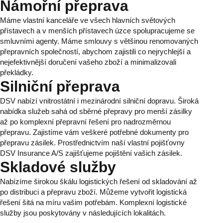
Námořní přeprava
Máme vlastní kanceláře ve všech hlavních světových
přístavech a v menších přístavech úzce spolupracujeme se
smluvními agenty. Máme smlouvy s většinou renomovaných
přepravních společností, abychom zajistili co nejrychlejší a
nejefektivnější doručení vašeho zboží a minimalizovali
překládky.
Silniční přeprava
DSV nabízí vnitrostátní i mezinárodní silniční dopravu. Široká
nabídka služeb sahá od sběrné přepravy pro menší zásilky
až po komplexní přepravní řešení pro nadrozměrnou
přepravu. Zajistíme vám veškeré potřebné dokumenty pro
přepravu zásilek. Prostřednictvím naší vlastní pojišťovny
DSV Insurance A/S zajišťujeme pojištění vašich zásilek.
Skladové služby
Nabízíme širokou škálu logistických řešení od skladování až
po distribuci a přepravu zboží. Můžeme vytvořit logistická
řešení šitá na míru vašim potřebám. Komplexní logistické
služby jsou poskytovány v následujících lokalitách.