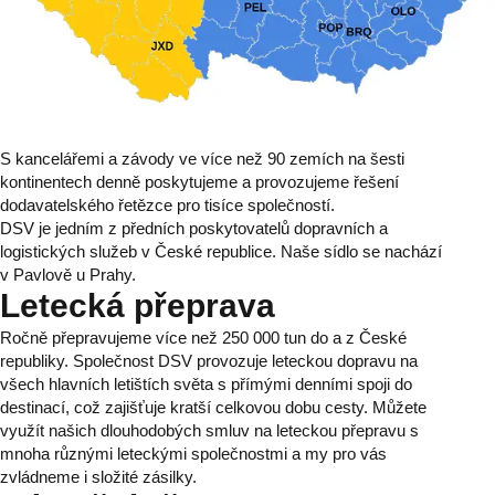
S kancelářemi a závody ve více než 90 zemích na šesti
kontinentech denně poskytujeme a provozujeme řešení
dodavatelského řetězce pro tisíce společností.
DSV je jedním z předních poskytovatelů dopravních a
logistických služeb v České republice. Naše sídlo se nachází
v Pavlově u Prahy.
Letecká přeprava
Ročně přepravujeme více než 250 000 tun do a z České
republiky. Společnost DSV provozuje leteckou dopravu na
všech hlavních letištích světa s přímými denními spoji do
destinací, což zajišťuje kratší celkovou dobu cesty. Můžete
využít našich dlouhodobých smluv na leteckou přepravu s
mnoha různými leteckými společnostmi a my pro vás
zvládneme i složité zásilky.