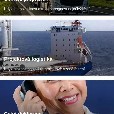
Když je spolehlivost a transparentnost nejdůležitější
Projektová logistika
Když složitost vyžaduje projektově řízená řešení
Celní deklarace