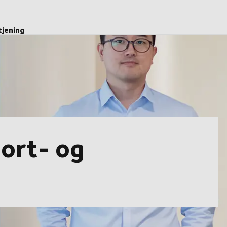
tjening
port- og