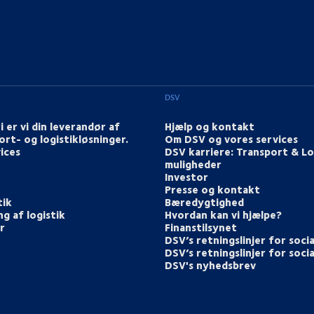
DSV
i er vi din leverandør af
Hjælp og kontakt
ort- og logistikløsninger.
Om DSV og vores services
ices
DSV karriere: Transport & Lo
muligheder
Investor
Presse og kontakt
tik
Bæredygtighed
g af logistik
Hvordan kan vi hjælpe?
r
Finanstilsynet
DSV’s retningslinjer for soci
DSV’s retningslinjer for soci
DSV's nyhedsbrev