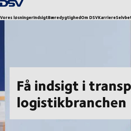
Tilbage til forsiden
Vores løsninger
Indsigt
Bæredygtighed
Om DSV
Karriere
Selvbe
Få indsigt i trans
logistikbranchen