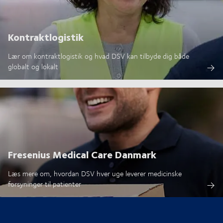
Kontraktlogistik
Lær om kontraktlogistik og hvad DSV kan tilbyde dig både
globalt og lokalt
Fresenius Medical Care Danmark
Læs mere om, hvordan DSV hver uge leverer medicinske
forsyninger til patienter