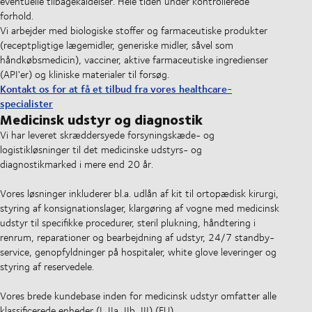
eventuelle tilbagekaldelser. Hele tiden under kontrollerede
forhold.
Vi arbejder med biologiske stoffer og farmaceutiske produkter
(receptpligtige lægemidler, generiske midler, såvel som
håndkøbsmedicin), vacciner, aktive farmaceutiske ingredienser
(API'er) og kliniske materialer til forsøg.
Kontakt os for at få et tilbud fra vores healthcare-
specialister
Medicinsk udstyr og diagnostik
Vi har leveret skræddersyede forsyningskæde- og
logistikløsninger til det medicinske udstyrs- og
diagnostikmarked i mere end 20 år.
Vores løsninger inkluderer bl.a. udlån af kit til ortopædisk kirurgi,
styring af konsignationslager, klargøring af vogne med medicinsk
udstyr til specifikke procedurer, steril plukning, håndtering i
renrum, reparationer og bearbejdning af udstyr, 24/7 standby-
service, genopfyldninger på hospitaler, white glove leveringer og
styring af reservedele.
Vores brede kundebase inden for medicinsk udstyr omfatter alle
klassificerede enheder (I, IIa, IIb, III) (EU).