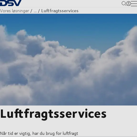
Tilbage til forsiden
M
Luftfragtsservices
Vores løsninger
…
Luftfragtsservices
Når tid er vigtig, har du brug for luftfragt