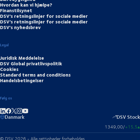
Hvordan kan vi hjælpe?
Finanstilsynet
DSV’s retningslinjer for sociale medier
DSV’s retningslinjer for sociale medier
DSV's nyhedsbrev
Legal
Juridisk Meddelelse
DSV Global privatlivspolitik
Cookies
Standard terms and conditions
Handelsbetingelser
Følg os
Del på LinkedIn
Del på Facebook
Del på Instagram
Del på Youtube
Danmark
DSV Stock
1349,00
/
+15,5
▴
© DSV 2026 - Alle rettigheder forbeholdes