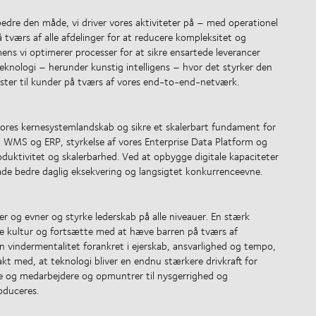
edre den måde, vi driver vores aktiviteter på – med operationel
 tværs af alle afdelinger for at reducere kompleksitet og
mens vi optimerer processer for at sikre ensartede leverancer
eknologi – herunder kunstig intelligens – hvor det styrker den
nester til kunder på tværs af vores end-to-end-netværk.
 vores kernesystemlandskab og sikre et skalerbart fundament for
 WMS og ERP, styrkelse af vores Enterprise Data Platform og
oduktivitet og skalerbarhed. Ved at opbygge digitale kapaciteter
åde bedre daglig eksekvering og langsigtet konkurrenceevne.
 og evner og styrke lederskab på alle niveauer. En stærk
e kultur og fortsætte med at hæve barren på tværs af
 vindermentalitet forankret i ejerskab, ansvarlighed og tempo,
kt med, at teknologi bliver en endnu stærkere drivkraft for
se og medarbejdere og opmuntrer til nysgerrighed og
oduceres.