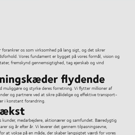
r forankrer os som virksomhed på lang sigt, og det sikrer
dsforhold. Vores fundament er bygget på vores formål, vision og
ltater, fremskynd gennemsigtighed, tag ejerskab og vind
yningskæder flydende
muliggøre og styrke deres forretning. Vi flytter millioner af
kunder og partnere ved at sikre pålidelige og effektive transport-
er i konstant forandring.
vækst
res kunder, medarbejdere, aktionærer og samfundet. Bæredygtig
rer sig år efter år. Vi leverer det gennem tilpasningsevne,
for at vokse på en måde, der skaber langsigtet værdi for vores