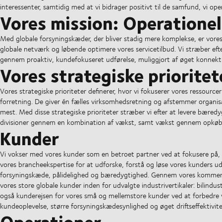
interessenter, samtidig med at vi bidrager positivt til de samfund, vi oper
Vores mission: Operationel
Med globale forsyningskæder, der bliver stadig mere komplekse, er vores
globale netværk og løbende optimere vores servicetilbud. Vi stræber e
gennem proaktiv, kundefokuseret udførelse, muliggjort af øget konnekti
Vores strategiske prioritet
Vores strategiske prioriteter definerer, hvor vi fokuserer vores ressour
forretning. De giver én fælles virksomhedsretning og afstemmer organisat
mest. Med disse strategiske prioriteter stræber vi efter at levere bære
divisioner gennem en kombination af vækst, samt vækst gennem opkøb
Kunder
Vi vokser med vores kunder som en betroet partner ved at fokusere på,
vores brancheekspertise for at udforske, forstå og løse vores kunders 
forsyningskæde, pålidelighed og bæredygtighed. Gennem vores kommerciel
vores store globale kunder inden for udvalgte industrivertikaler: bilindus
også kunderejsen for vores små og mellemstore kunder ved at forbedre v
kundeoplevelse, større forsyningskædesynlighed og øget driftseffektivite
Operationer