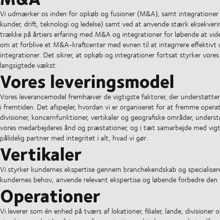
Vi udmærker os inden for opkøb og fusioner (M&A), samt integrationer
kunder, drift, teknologi og ledelse) samt ved at anvende stærk eksekverin
trække på årtiers erfaring med M&A og integrationer for løbende at vider
om at forblive et M&A-kraftcenter med evnen til at integrrere effektivt
integrationer. Det sikrer, at opkøb og integrationer fortsat styrker vor
langsigtede vækst.
Vores leveringsmodel
Vores leverancemodel fremhæver de vigtigste faktorer, der understøtter vo
i fremtiden. Det afspejler, hvordan vi er organiseret for at fremme ope
divisioner, koncernfunktioner, vertikaler og geografiske områder, unders
vores medarbejderes ånd og præstationer, og i tæt samarbejde med vigtig
pålidelig partner med integritet i alt, hvad vi gør.
Vertikaler
Vi styrker kundernes ekspertise gennem branchekendskab og specialiserede
kundernes behov, anvende relevant ekspertise og løbende forbedre den v
Operationer
Vi leverer som én enhed på tværs af lokationer, filialer, lande, divisioner