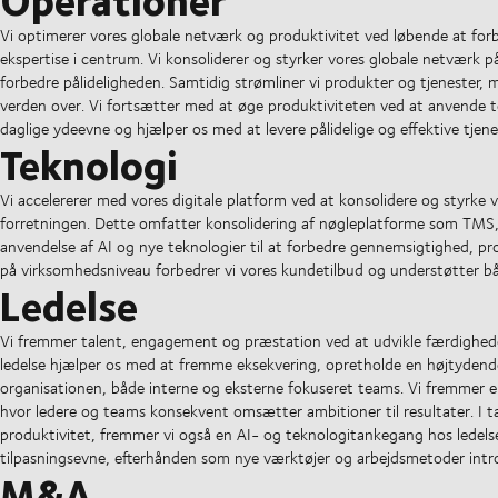
Vi optimerer vores globale netværk og produktivitet ved løbende at forb
ekspertise i centrum. Vi konsoliderer og styrker vores globale netværk på
forbedre pålideligheden. Samtidig strømliner vi produkter og tjenester, 
verden over. Vi fortsætter med at øge produktiviteten ved at anvende t
daglige ydeevne og hjælper os med at levere pålidelige og effektive tje
Teknologi
Vi accelererer med vores digitale platform ved at konsolidere og styrke
forretningen. Dette omfatter konsolidering af nøgleplatforme som TMS,
anvendelse af AI og nye teknologier til at forbedre gennemsigtighed, pr
på virksomhedsniveau forbedrer vi vores kundetilbud og understøtter b
Ledelse
Vi fremmer talent, engagement og præstation ved at udvikle færdigheder
ledelse hjælper os med at fremme eksekvering, opretholde en højtydend
organisationen, både interne og eksterne fokuseret teams. Vi fremmer en
hvor ledere og teams konsekvent omsætter ambitioner til resultater. I ta
produktivitet, fremmer vi også en AI- og teknologitankegang hos ledel
tilpasningsevne, efterhånden som nye værktøjer og arbejdsmetoder intr
M&A