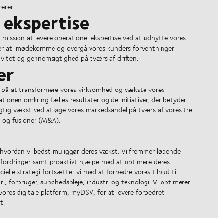
erer i.
 ekspertise
 mission at levere operationel ekspertise ved at udnytte vores
fter at imødekomme og overgå vores kunders forventninger
vitet og gennemsigtighed på tværs af driften.
er
cer på at transformere vores virksomhed og vækste vores
ionen omkring fælles resultater og de initiativer, der betyder
dygtig vækst ved at øge vores markedsandel på tværs af vores tre
 og fusioner (M&A).
 hvordan vi bedst muliggør deres vækst. Vi fremmer løbende
udfordringer samt proaktivt hjælpe med at optimere deres
le strategi fortsætter vi med at forbedre vores tilbud til
tri, forbruger, sundhedspleje, industri og teknologi. Vi optimerer
ores digitale platform, myDSV, for at levere forbedret
t.