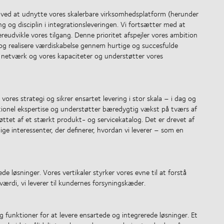
 ved at udnytte vores skalerbare virksomhedsplatform (herunder
g og disciplin i integrationsleveringen. Vi fortsætter med at
eudvikle vores tilgang. Denne prioritet afspejler vores ambition
 og realisere værdiskabelse gennem hurtige og succesfulde
es netværk og vores kapaciteter og understøtter vores
res strategi og sikrer ensartet levering i stor skala – i dag og
rationel ekspertise og understøtter bæredygtig vækst på tværs af
tøttet af et stærkt produkt- og servicekatalog. Det er drevet af
e interessenter, der definerer, hvordan vi leverer – som en
 løsninger. Vores vertikaler styrker vores evne til at forstå
ærdi, vi leverer til kundernes forsyningskæder.
 og funktioner for at levere ensartede og integrerede løsninger. Et