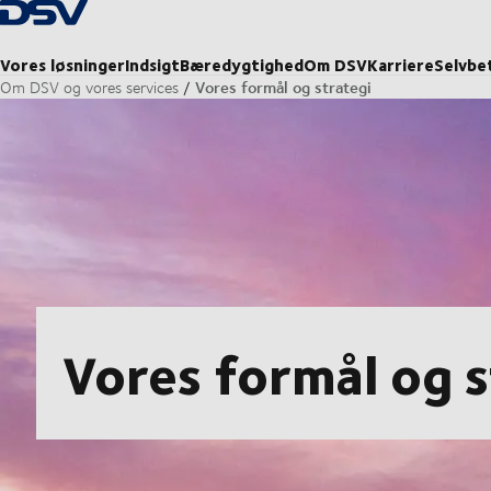
Tilbage til forsiden
Vores løsninger
Indsigt
Bæredygtighed
Om DSV
Karriere
Selvbe
Vores formål og strategi
Om DSV og vores services
Vores formål og s