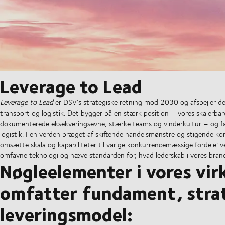
Leverage to Lead
Leverage to Lead
er DSV's strategiske retning mod 2030 og afspejler det
transport og logistik. Det bygger på en stærk position – vores skaler
dokumenterede eksekveringsevne, stærke teams og vinderkultur – og f
logistik. I en verden præget af skiftende handelsmønstre og stigende kom
omsætte skala og kapabiliteter til varige konkurrencemæssige fordele: ve
omfavne teknologi og hæve standarden for, hvad lederskab i vores bran
Nøgleelementer i vores vi
omfatter fundament, strat
leveringsmodel: