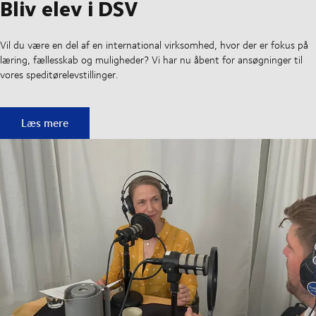
Bliv elev i DSV
Vil du være en del af en international virksomhed, hvor der er fokus på
læring, fællesskab og muligheder? Vi har nu åbent for ansøgninger til
vores speditørelevstillinger.
Bliv elev i DSV
Læs mere