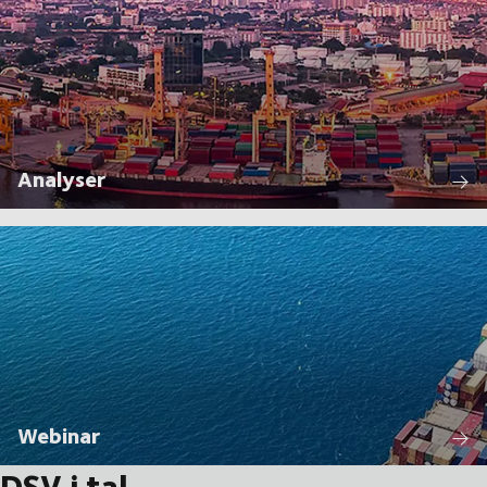
Analyser
Webinar
DSV i tal