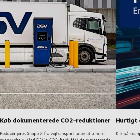
Køb dokumenterede CO2-reduktioner
Hurtigt
Reducér jeres Scope 3 fra vejtransport uden at ændre
Klik på knap
supply chain. Med DSV's CO2-bank får I dokumenterede