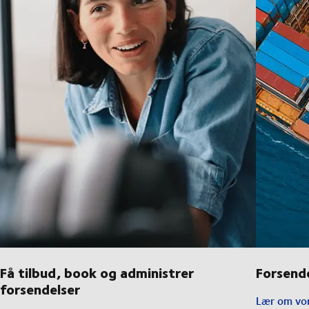
Få tilbud, book og administrer
Forsend
forsendelser
Lær om vor