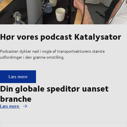
Hør vores podcast Katalysator
Podcasten dykker ned i nogle af transportsektorens største
udfordringer i den grønne omstilling.
Hør vores podcast Katalysator
Læs mere
Din globale speditør uanset
branche
Læs mere