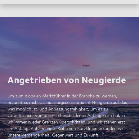
Angetrieben von Neugierde
Um zum globalen Marktführer in der Branche zu werden,
braucht es mehr als nur Ehrgeiz. Es braucht Neugierde auf das,
was möglich ist, und Anpassungsfähigkeit, um es zu
verwirklichen. Von unseren bescheidenen Anfängen an haben
wir immer wieder Grenzen überschritten, und wir stehen erst
am Anfang. Anhand einer Reihe von Kurzfilmen erkunden wir
unsere Vergangenheit, Gegenwart und Zukunft.