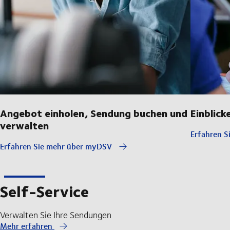
Angebot einholen, Sendung buchen und
Einblick
verwalten
Erfahren S
Erfahren Sie mehr über myDSV
Self-Service
Verwalten Sie Ihre Sendungen
Mehr erfahren