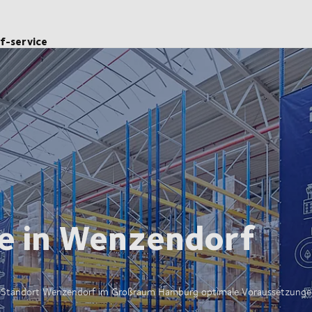
lf-service
he in Wenzendorf
r Standort
Wenzendorf
im Großraum Hamburg optimale Voraussetzungen f