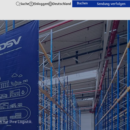
Buchen
Suche
Einloggen
Deutschland
Sendung verfolgen
ür Ihre Logistik.