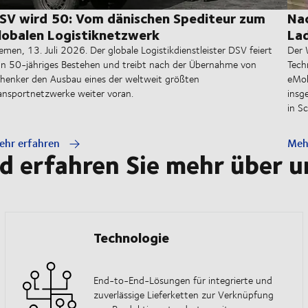
SV wird 50: Vom dänischen Spediteur zum
Nac
lobalen Logistiknetzwerk
Lad
emen, 13. Juli 2026. Der globale Logistikdienstleister DSV feiert
Der 
in 50-jähriges Bestehen und treibt nach der Übernahme von
Tech
henker den Ausbau eines der weltweit größten
eMob
ansportnetzwerke weiter voran.
insg
in S
ehr erfahren
Meh
d erfahren Sie mehr über u
Technologie
End-to-End-Lösungen für integrierte und
zuverlässige Lieferketten zur Verknüpfung