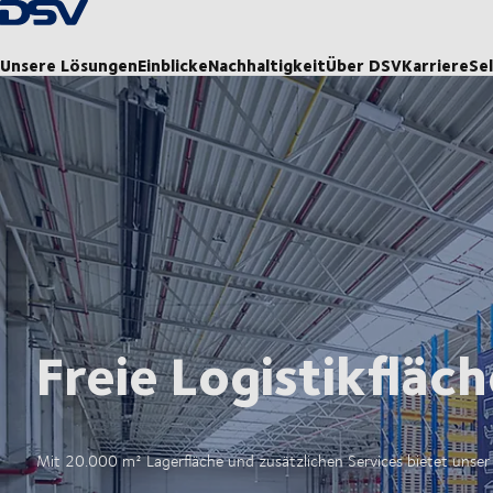
Zurück zur Startseite
Unsere Lösungen
Einblicke
Nachhaltigkeit
Über DSV
Karriere
Se
Freie Logistikfläc
Mit 20.000 m² Lagerfläche und zusätzlichen Services bietet unse