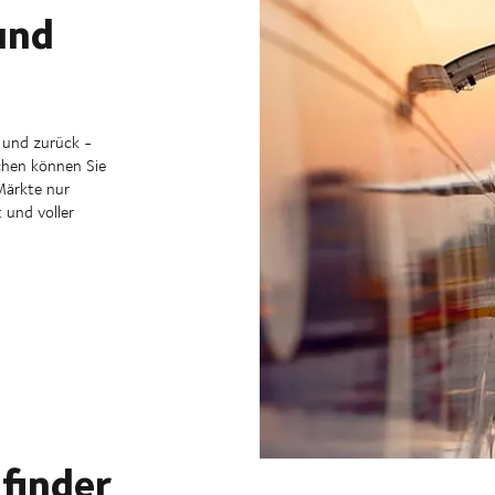
und
 und zurück -
chen können Sie
Märkte nur
 und voller
finder