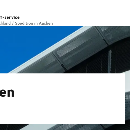
lf-service
Spedition in Aachen
chland
hen