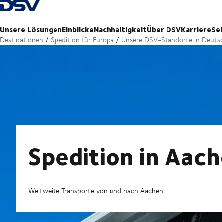
Zurück zur Startseite
Unsere Lösungen
Einblicke
Nachhaltigkeit
Über DSV
Karriere
Se
Destinationen
Spedition für Europa
Unsere DSV-Standorte in Deuts
Spedition in Aac
Weltweite Transporte von und nach Aachen