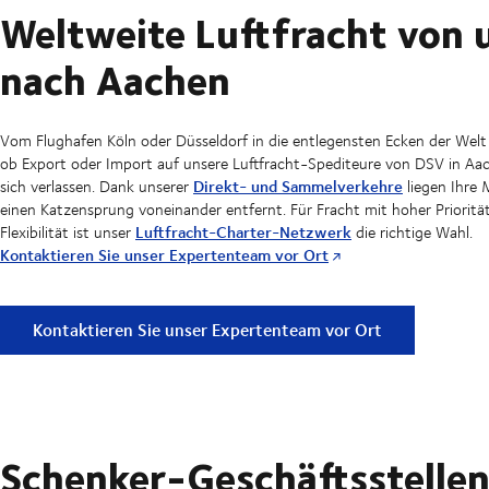
Weltweite Luftfracht von 
nach Aachen
Vom Flughafen Köln oder Düsseldorf in die entlegensten Ecken der Welt
ob Export oder Import auf unsere Luftfracht-Spediteure von DSV in Aa
Direkt- und Sammelverkehre
sich verlassen. Dank unserer
liegen Ihre 
einen Katzensprung voneinander entfernt. Für Fracht mit hoher Priorität
Luftfracht-Charter-Netzwerk
Flexibilität ist unser
die richtige Wahl.
Kontaktieren Sie unser Expertenteam vor Ort
Weltweite Luftfracht von und nach Aachen
Kontaktieren Sie unser Expertenteam vor Ort
Schenker-Geschäftsstellen