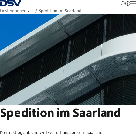
Zurück zur Startseite
M
Spedition im Saarland
Destinationen
…
Spedition im Saarland
Kontraktlogistik und weltweite Transporte im Saarland