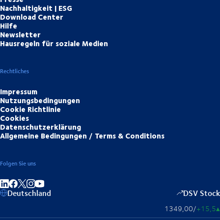
Nachhaltigkeit | ESG
Download Center
Hilfe
Newsletter
Hausregeln für soziale Medien
Rechtliches
Impressum
Nutzungsbedingungen
Cookie Richtlinie
Cookies
Datenschutzerklärung
Allgemeine Bedingungen / Terms & Conditions
Folgen Sie uns
Auf LinkedIn teilen
Auf Facebook teilen
Auf Instagram teilen
Auf YouTube teilen
Deutschland
DSV Stock
1349,00
/
+15,5
▴