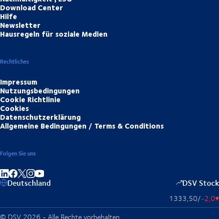
Download Center
Hilfe
Newsletter
Hausregeln für soziale Medien
Rechtliches
Impressum
Nutzungsbedingungen
Cookie Richtlinie
Cookies
Datenschutzerklärung
Allgemeine Bedingungen / Terms & Conditions
Folgen Sie uns
Auf LinkedIn teilen
Auf Facebook teilen
Auf Instagram teilen
Auf YouTube teilen
Deutschland
DSV Stock
1333,50
/
-2,0
▴
© DSV 2026 - Alle Rechte vorbehalten