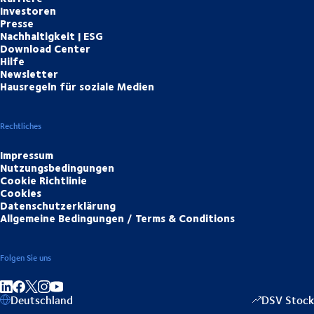
Investoren
Presse
Nachhaltigkeit | ESG
Download Center
Hilfe
Newsletter
Hausregeln für soziale Medien
Rechtliches
Impressum
Nutzungsbedingungen
Cookie Richtlinie
Cookies
Datenschutzerklärung
Allgemeine Bedingungen / Terms & Conditions
Folgen Sie uns
Auf LinkedIn teilen
Auf Facebook teilen
Auf Instagram teilen
Auf YouTube teilen
Deutschland
DSV Stock