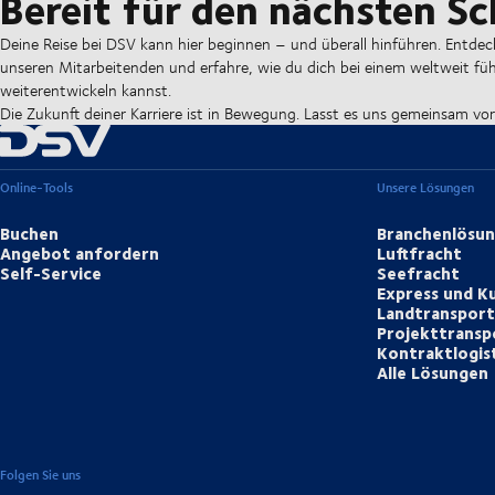
Bereit für den nächsten Sc
Deine Reise bei DSV kann hier beginnen – und überall hinführen. Entdec
unseren Mitarbeitenden und erfahre, wie du dich bei einem weltweit f
weiterentwickeln kannst.
Die Zukunft deiner Karriere ist in Bewegung. Lasst es uns gemeinsam vo
Online-Tools
Unsere Lösungen
Buchen
Branchenlösu
Angebot anfordern
Luftfracht
Self-Service
Seefracht
Express und Ku
Landtranspor
Projekttransp
Kontraktlogis
Alle Lösungen
Folgen Sie uns