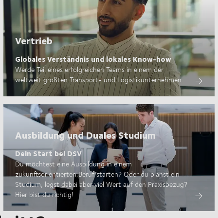
Vertrieb
Globales Verständnis und lokales Know-how
Werde Teil eines erfolgreichen Teams in einem der
weltweit größten Transport- und Logistikunternehmen
Ausbildung und Duales Studium
Dein Start bei DSV
Du möchtest eine Ausbildung in einem
zukunftsorientierten Beruf starten? Oder du planst ein
Studium, legst dabei aber viel Wert auf den Praxisbezug?
Hier bist du richtig!