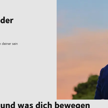
 der
 deiner sein
 und was dich bewegen