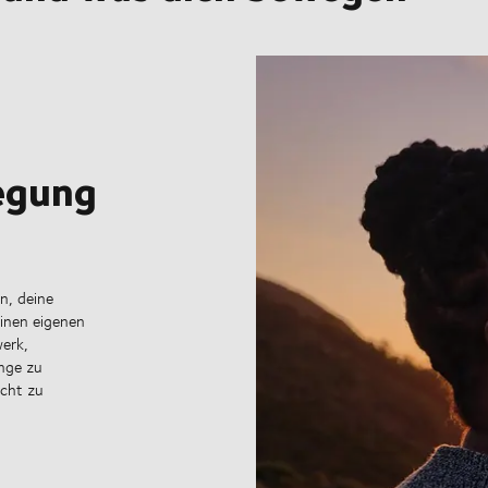
wegung
n, deine
inen eigenen
werk,
inge zu
icht zu