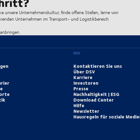
hritt?
ke unsere Unternehmenskultur, finde offene Stellen, lerne von
ührenden Unternehmen im Transport- und Logistikbereich
ranbringen.
DSV
ngen
Kontaktieren Sie uns
Über DSV
Karriere
rier
Investoren
te
Presse
orte
Nachhaltigkeit | ESG
tik
Download Center
Hilfe
Newsletter
Hausregeln für soziale Medie