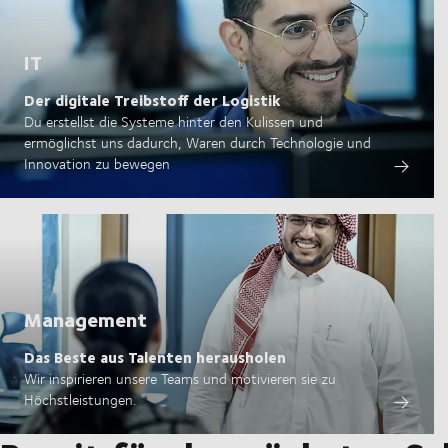
IT
Der digitale Treibstoff der Logistik
Du erstellst die Systeme hinter den Kulissen und
ermöglichst uns dadurch, Waren durch Technologie und
Innovation zu bewegen
Management
Das Beste aus Talenten herausholen
Wir inspirieren unsere Teams und motivieren sie zu
Höchstleistungen.