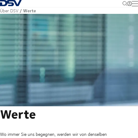
Zurück zur Startseite
M
Werte
Über DSV
Werte
Wo immer Sie uns begegnen, werden wir von denselben