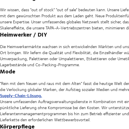
Wir wissen, dass "out of stock" "out of sale" bedeuten kann. Unsere Liefe
mit dem gewünschten Produkt aus dem Laden geht. Neue Produkteinfüh
unsere Expertise. Unser umfassendes globales Netzwerk stellt sicher, das
Skaleneffekte, die unsere TAPA-A-Vertriebszentren bieten, minimieren di
Heimwerker / DIY
Die Heimwerkermärkte wachsen in sich entwickelnden Märkten und unse
Ort bringen. Wir liefern die Qualität und Flexibilität, die Einzelhändl
Umverpackung, Palettieren oder Umpalettieren, Etikettieren oder Umetik
Lagerbestände und Co-Packing-Programme.
Mode
"Rein mit dem Neuen und raus mit dem Alten" fasst die heutige Welt d
die Verlockung globaler Marken, der Aufstieg sozialer Medien und mehre
Supply-Chain-Lösung.
Unsere umfassenden Auftragsverwaltungsdienste in Kombination mit ein
pünktliche Lieferung ohne Kompromisse bei den Kosten. Wir unterstütze
Lieferantenmanagementprogrammen bis hin zum Betrieb effizienter und e
Lieferkette den erforderlichen Wettbewerbsvorteil.
Körperpflege