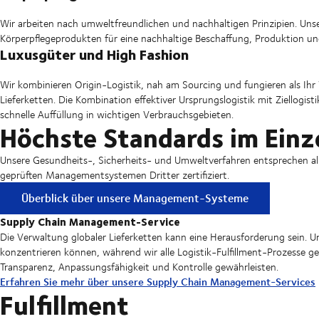
Wir arbeiten nach umweltfreundlichen und nachhaltigen Prinzipien. Unser
Körperpflegeprodukten für eine nachhaltige Beschaffung, Produktion u
Luxusgüter und High Fashion
Wir kombinieren Origin-Logistik, nah am Sourcing und fungieren als I
Lieferketten. Die Kombination effektiver Ursprungslogistik mit Ziellogis
schnelle Auffüllung in wichtigen Verbrauchsgebieten.
Höchste Standards im Einz
Unsere Gesundheits-, Sicherheits- und Umweltverfahren entsprechen alle
geprüften Managementsystemen Dritter zertifiziert.
Überblick über unsere Management-Systeme
Supply Chain Management-Service
Die Verwaltung globaler Lieferketten kann eine Herausforderung sein. Uns
konzentrieren können, während wir alle Logistik-Fulfillment-Prozesse g
Transparenz, Anpassungsfähigkeit und Kontrolle gewährleisten.
Erfahren Sie mehr über unsere Supply Chain Management-Services
Fulfillment