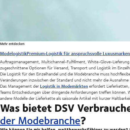
Mehr entdecken
Modelogistik
Premium‑Logistik für anspruchsvolle Luxusmarken
Auftragsmanagement, Multichannel-Fulfillment, White-Glove-Lieferung u
zugeschnittene Optionen für Versand, Transport und Logistik im Einzelh
Die Logistik für den Einzelhandel und die Modebranche muss hochflexib
Veränderungen inzwischen der Standard und nicht mehr die Ausnahme 
Logistik in Modemärkten
Das Management der
erfordert Lieferketten
Teams Entscheidungen über dringende Anforderungen treffen können. War
andere Modelle der Lieferkette als saisonale Artikel mit kurzer Haltbarkei
Was bietet DSV Verbrauche
?
der Modebranche
Wie können Sie mir helfen, wettbewerbsfähiger zu werden?