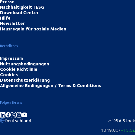
Presse
Nachhaltigkeit | ESG
Download Center
Hilfe
Newsletter
Hausregeln für soziale Medien
Rechtliches
Impressum
Nutzungsbedingungen
Cookie Richtlinie
Cookies
Datenschutzerklärung
Allgemeine Bedingungen / Terms & Conditions
Folgen Sie uns
Auf LinkedIn teilen
Auf Facebook teilen
Auf Instagram teilen
Auf YouTube teilen
Deutschland
DSV Stock
1349,00
/
+15,5
▴