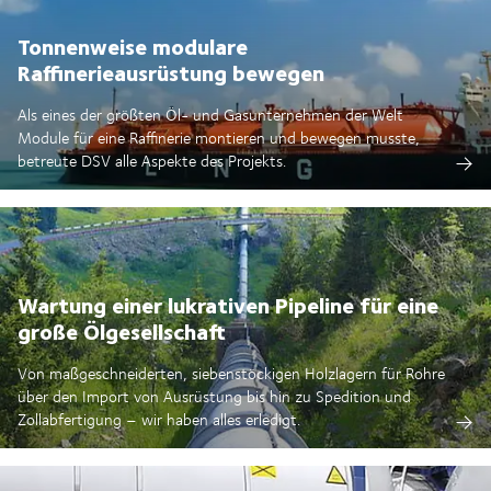
Tonnenweise modulare
Raffinerieausrüstung bewegen
Als eines der größten Öl- und Gasunternehmen der Welt
Module für eine Raffinerie montieren und bewegen musste,
betreute DSV alle Aspekte des Projekts.
Wartung einer lukrativen Pipeline für eine
große Ölgesellschaft
Von maßgeschneiderten, siebenstöckigen Holzlagern für Rohre
über den Import von Ausrüstung bis hin zu Spedition und
Zollabfertigung – wir haben alles erledigt.