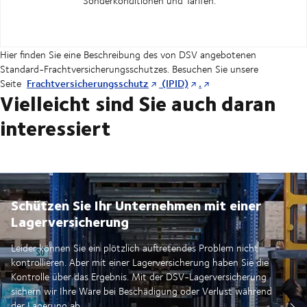
Sonderkonditionen und Tarifen.
Hier finden Sie eine Beschreibung des von DSV angebotenen
Standard-Frachtversicherungsschutzes. Besuchen Sie unsere
Frachtversicherungsschutz
(IPID)
.
Seite
Vielleicht sind Sie auch daran
interessiert
Schützen Sie Ihr Unternehmen mit einer
Lagerversicherung
Leider können Sie ein plötzlich auftretendes Problem nicht
kontrollieren. Aber mit einer Lagerversicherung haben Sie die
Kontrolle über das Ergebnis. Mit der DSV-Lagerversicherung
sichern wir Ihre Ware bei Beschädigung oder Verlust während
der Lagerung ab.