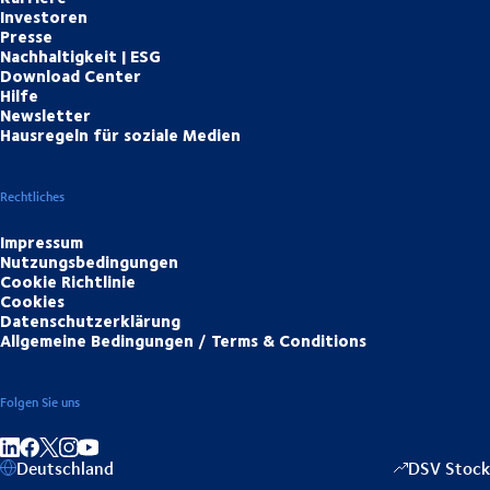
Investoren
Presse
Nachhaltigkeit | ESG
Download Center
Hilfe
Newsletter
Hausregeln für soziale Medien
Rechtliches
Impressum
Nutzungsbedingungen
Cookie Richtlinie
Cookies
Datenschutzerklärung
Allgemeine Bedingungen / Terms & Conditions
Folgen Sie uns
Auf LinkedIn teilen
Auf Facebook teilen
Auf Instagram teilen
Auf YouTube teilen
Deutschland
DSV Stock