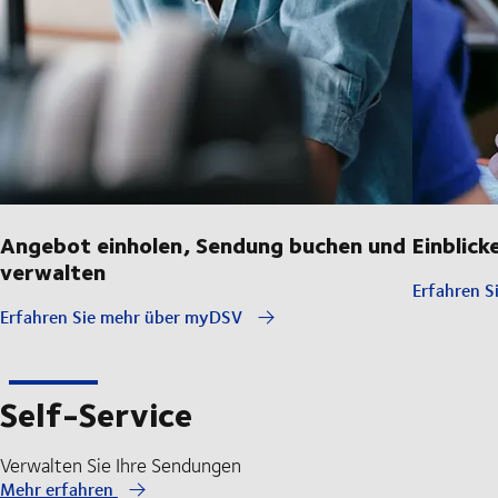
Angebot einholen, Sendung buchen und
Einblick
verwalten
Erfahren S
Erfahren Sie mehr über myDSV
Self-Service
Verwalten Sie Ihre Sendungen
Mehr erfahren