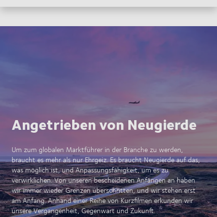
Angetrieben von Neugierde
Um zum globalen Marktführer in der Branche zu werden,
braucht es mehr als nur Ehrgeiz. Es braucht Neugierde auf das,
was möglich ist, und Anpassungsfähigkeit, um es zu
verwirklichen. Von unseren bescheidenen Anfängen an haben
wir immer wieder Grenzen überschritten, und wir stehen erst
am Anfang. Anhand einer Reihe von Kurzfilmen erkunden wir
unsere Vergangenheit, Gegenwart und Zukunft.