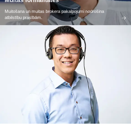
Muitas formalitātes
Muitošana un muitas brokera pakalpojumi nodrošina
atbilstību prasībām.