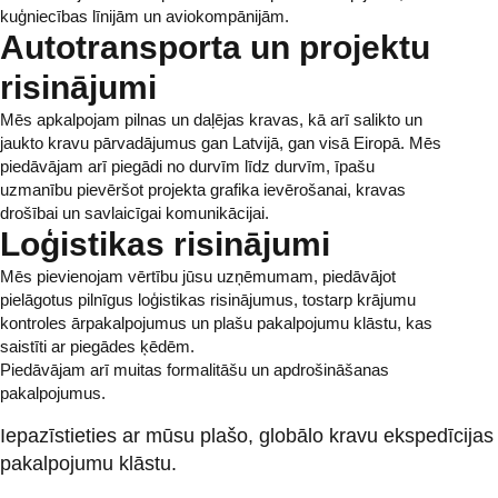
kuģniecības līnijām un aviokompānijām.
Autotransporta un projektu
risinājumi
Mēs apkalpojam pilnas un daļējas kravas, kā arī salikto un
jaukto kravu pārvadājumus gan Latvijā, gan visā Eiropā. Mēs
piedāvājam arī piegādi no durvīm līdz durvīm, īpašu
uzmanību pievēršot projekta grafika ievērošanai, kravas
drošībai un savlaicīgai komunikācijai.
Loģistikas risinājumi
Mēs pievienojam vērtību jūsu uzņēmumam, piedāvājot
pielāgotus pilnīgus loģistikas risinājumus, tostarp krājumu
kontroles ārpakalpojumus un plašu pakalpojumu klāstu, kas
saistīti ar piegādes ķēdēm.
Piedāvājam arī muitas formalitāšu un apdrošināšanas
pakalpojumus.
Iepazīstieties ar mūsu plašo, globālo kravu ekspedīcijas
pakalpojumu klāstu.