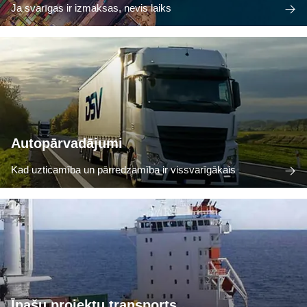
Ja svarīgas ir izmaksas, nevis laiks
Autopārvadājumi
Kad uzticamība un pārredzamība ir vissvarīgākais
Īpašu projektu transports