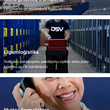
Lielgabarīta un nestandarta kravu apstrāde
Līgumloģistika
Noliktavu pakalpojumi, pasūtījumu izpilde, trešo pušu
loģistika un citi pakalpojumi