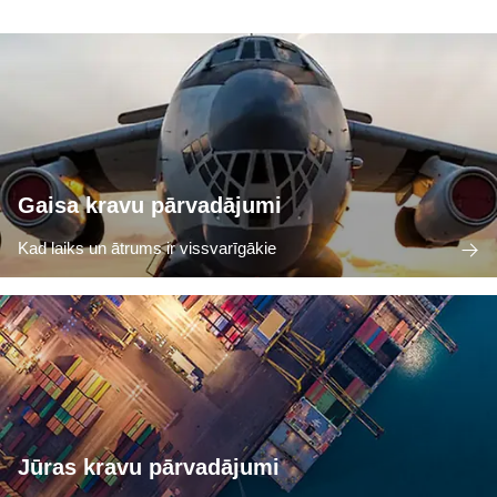
Gaisa kravu pārvadājumi
Kad laiks un ātrums ir vissvarīgākie
Jūras kravu pārvadājumi