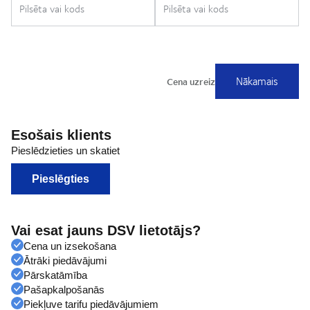
Esošais klients
Pieslēdzieties un skatiet
Pieslēgties
Vai esat jauns DSV lietotājs?
Cena un izsekošana
Ātrāki piedāvājumi
Pārskatāmība
Pašapkalpošanās
Piekļuve tarifu piedāvājumiem