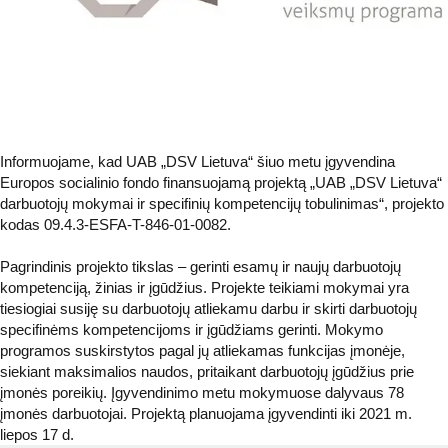
Informuojame, kad UAB „DSV Lietuva“ šiuo metu įgyvendina
Europos socialinio fondo finansuojamą projektą „UAB „DSV Lietuva“
darbuotojų mokymai ir specifinių kompetencijų tobulinimas“, projekto
kodas 09.4.3-ESFA-T-846-01-0082.
Pagrindinis projekto tikslas – gerinti esamų ir naujų darbuotojų
kompetenciją, žinias ir įgūdžius. Projekte teikiami mokymai yra
tiesiogiai susiję su darbuotojų atliekamu darbu ir skirti darbuotojų
specifinėms kompetencijoms ir įgūdžiams gerinti. Mokymo
programos suskirstytos pagal jų atliekamas funkcijas įmonėje,
siekiant maksimalios naudos, pritaikant darbuotojų įgūdžius prie
įmonės poreikių. Įgyvendinimo metu mokymuose dalyvaus 78
įmonės darbuotojai. Projektą planuojama įgyvendinti iki 2021 m.
liepos 17 d.