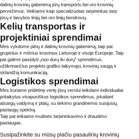
dalinių krovinių gabenimą jūrų transportu bei oro krovinių
pervežimus. Veikiame kaip specializuotas tarpininkas tarp
jūsų ir laivybos linijų bei oro linijų bendrovių.
Kelių transportas ir
projektiniai sprendimai
Mes vykdome pilnų ir dalinių krovinių gabenimą, taip pat
grupinius ir mišrius krovinius Lietuvoje ir visoje Europoje. Taip
pat galime pasiūlyti „nuo durų iki durų“ sprendimus,
užtikrinančius projekto grafiko laikymąsi, krovinių saugą ir
sklandžią komunikaciją.
Logistikos sprendimai
Mes kuriame pridėtinę vertę jūsų verslui teikdami individualiai
pritaikytus visapusiškus logistikos sprendimus, įskaitant
atsargų valdymą ir platų, su tiekimo grandinėmis susijusių,
paslaugų spektrą.
Taip pat teikiame muitinės tarpininkavimo ir draudimo
paslaugas.
Susipažinkite su mūsų plačiu pasaulinių krovinių