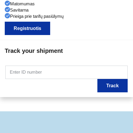
Matomumas
Savitarna
Prieiga prie tarifų pasiūlymų
Registruotis
Track your shipment
Enter ID number
Track