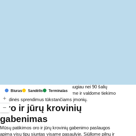
MapLibre
(C) OpenStreetMap
Turėdami atstovybes ir terminalus daugiau nei 90 šalių
Biuras
Sandėlis
Terminalas
šešiuose žemynuose, kasdien teikiame ir valdome tiekimo
grandinės sprendimus tūkstančiams įmonių.
Oro ir jūrų krovinių
gabenimas
Mūsų patikimos oro ir jūrų krovinių gabenimo paslaugos
apima visų tipų siuntas visame pasaulyje. Siūllome pilnų ir