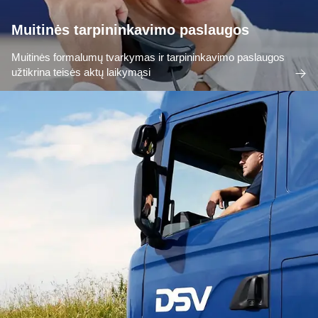
Muitinės tarpininkavimo paslaugos
Muitinės formalumų tvarkymas ir tarpininkavimo paslaugos
užtikrina teisės aktų laikymąsi