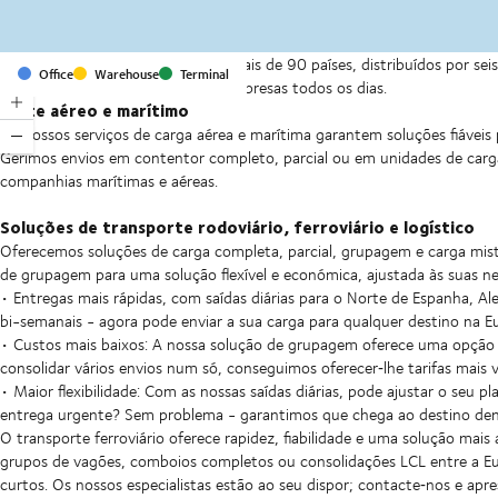
Com escritórios e instalações em mais de 90 países, distribuídos por s
Office
Warehouse
Terminal
abastecimento para milhares de empresas todos os dias.
Frete aéreo e marítimo
Os nossos serviços de carga aérea e marítima garantem soluções fiáveis
Gerimos envios em contentor completo, parcial ou em unidades de carga 
companhias marítimas e aéreas.
Soluções de transporte rodoviário, ferroviário e logístico
Oferecemos soluções de carga completa, parcial, grupagem e carga mist
de grupagem para uma solução flexível e económica, ajustada às suas ne
• Entregas mais rápidas, com saídas diárias para o Norte de Espanha, A
bi-semanais - agora pode enviar a sua carga para qualquer destino na 
• Custos mais baixos: A nossa solução de grupagem oferece uma opção 
consolidar vários envios num só, conseguimos oferecer‑lhe tarifas mais 
• Maior flexibilidade: Com as nossas saídas diárias, pode ajustar o seu 
entrega urgente? Sem problema - garantimos que chega ao destino den
O transporte ferroviário oferece rapidez, fiabilidade e uma solução ma
grupos de vagões, comboios completos ou consolidações LCL entre a Eur
curtos. Os nossos especialistas estão ao seu dispor; contacte‑nos e ap