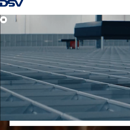
Voltar à página inicial
Bem-vindo à DSV em
Portugal
Os seus especialistas locais e globais em frete marítimo, rodoviá
+351 22 94 79 200
info.geral@pt.dsv.com