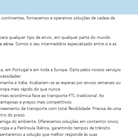
eis continentes, fornecemos e operamos soluções de cadeia de
 para qualquer tipo de envio, em qualquer parte do mundo.
aérea. Somos o seu intermediário especializado entre si e as
a, em Portugal e em toda a Europa. Opte pelos nossos serviços
cessidades:
lemanha e Itália. Acabaram-se as esperas por envios semanais ou
Europa mais rápido do que nunca
mais económica face ao transporte FTL tradicional. Ao
vantajosas e preços mais competitivos.
planeamento de transporte com total flexibilidade. Precisa de uma
tro do prazo.
is amiga do ambiente. Oferecemos soluções em contentor único,
opa e a Península Ibérica, garantindo tempos de trânsito
resentaremos a solução que melhor responde às suas