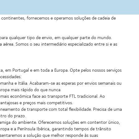
eis continentes, fornecemos e operamos soluções de cadeia de
 para qualquer tipo de envio, em qualquer parte do mundo.
aérea. Somos o seu intermediário especializado entre si e as
a, em Portugal e em toda a Europa. Opte pelos nossos serviços
cessidades:
lemanha e Itália. Acabaram-se as esperas por envios semanais ou
Europa mais rápido do que nunca
mais económica face ao transporte FTL tradicional. Ao
vantajosas e preços mais competitivos.
planeamento de transporte com total flexibilidade. Precisa de uma
tro do prazo.
is amiga do ambiente. Oferecemos soluções em contentor único,
opa e a Península Ibérica, garantindo tempos de trânsito
resentaremos a solução que melhor responde às suas