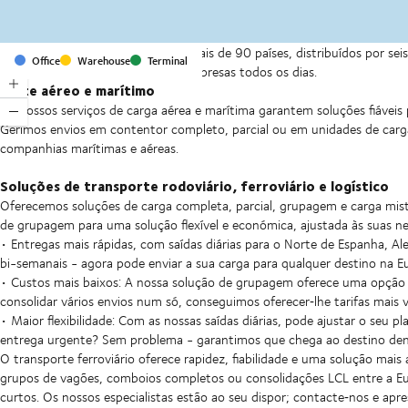
Com escritórios e instalações em mais de 90 países, distribuídos por s
Office
Warehouse
Terminal
abastecimento para milhares de empresas todos os dias.
Frete aéreo e marítimo
Os nossos serviços de carga aérea e marítima garantem soluções fiáveis
Gerimos envios em contentor completo, parcial ou em unidades de carga 
companhias marítimas e aéreas.
Soluções de transporte rodoviário, ferroviário e logístico
Oferecemos soluções de carga completa, parcial, grupagem e carga mist
de grupagem para uma solução flexível e económica, ajustada às suas ne
• Entregas mais rápidas, com saídas diárias para o Norte de Espanha, A
bi-semanais - agora pode enviar a sua carga para qualquer destino na 
• Custos mais baixos: A nossa solução de grupagem oferece uma opção 
consolidar vários envios num só, conseguimos oferecer‑lhe tarifas mais 
• Maior flexibilidade: Com as nossas saídas diárias, pode ajustar o seu 
entrega urgente? Sem problema - garantimos que chega ao destino den
O transporte ferroviário oferece rapidez, fiabilidade e uma solução ma
grupos de vagões, comboios completos ou consolidações LCL entre a Eur
curtos. Os nossos especialistas estão ao seu dispor; contacte‑nos e ap