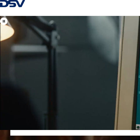
Voltar à página inicial
Bem-vindo à DSV em
Portugal
Os seus especialistas locais e globais em frete marítimo, rodoviá
+351 22 94 79 200
info.geral@pt.dsv.com