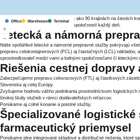
S pobočkami a zastúpeniami vo viac ako 90 krajinách na šiestich ko
Office
Warehouse
Terminal
dodávateľských reťazcov pre tisíce spoločností každý deň.
Letecká a námorná prepr
Naše spoľahlivé letecké a námorné prepravné služby pokrývajú všet
prepravu celokontajnerových (FCL) aj čiastočných (LCL) nákladov, 
sprostredkovateľ medzi vami a lodnými spoločnosťami či leteckými
Riešenia cestnej dopravy a
Zabezpečujeme prepravu celovozových (FTL) aj čiastkových zásielok
Slovenska aj celej Európy.
Zvyšujeme hodnotu vášho podnikania prostredníctvom logistických ri
širokej škály služieb v rámci dodávateľských reťazcov.
Ponúkame aj colné konanie a poistné služby.
Špecializované logistické
farmaceutický priemysel
Ponúkame plne integrované skladové a distribučné riešenia, ktoré sp