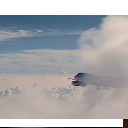
mornú a leteckú prepravu.