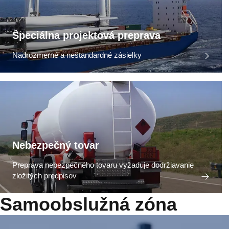
Špeciálna projektová preprava
Nadrozmerné a neštandardné zásielky
Nebezpečný tovar
Preprava nebezpečného tovaru vyžaduje dodržiavanie
zložitých predpisov
Samoobslužná zóna