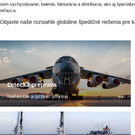
sem vychystávanie, balenie, fakturácia a distribúcia, ako aj špeciali
reťazca.
Objavte naše rozsiahle globálne špedičné riešenia pre k
Letecká preprava
Keď sú čas a rýchlosť prioritou