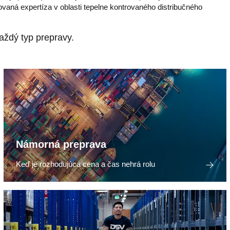
zovaná expertíza v oblasti tepelne kontrovaného distribučného
aždý typ prepravy.
Námorná preprava
Keď je rozhodujúca cena a čas nehrá rolu