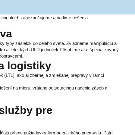
ntinentoch zabezpečujeme a riadime riešenia
ava
ky typy zásielok do celého sveta. Zvládneme manipuláciu a
ako aj leteckých ULD jednotiek Pôsobíme ako špecializovaný
 dopravcami.
 logistiky
 (LTL), ako aj zbernej a zmiešanej prepravy v rámci
ešení na mieru, vrátane outsourcingu riadenia zásob a
 služby pre
ĺňajú prísne požiadavky farmaceutického priemyslu. Patrí