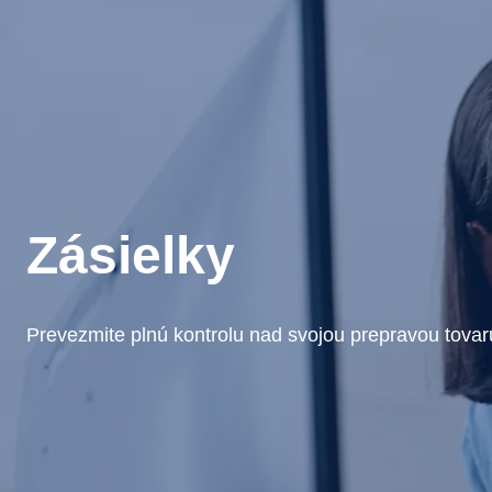
Zásielky
Prevezmite plnú kontrolu nad svojou prepravou tova