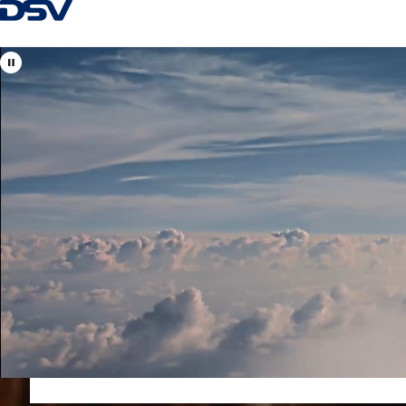
Návrat na hlavnú stránku
Vitajte v DSV
Slovensko
Vaši špecialisti na logistické riešenia, ako aj na cestnú, ná
Kontaktné centrum:
+421 2 4020 1800
obchod@sk.dsv.com