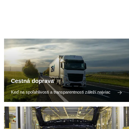
Cestná doprava
Keď na spoľahlivosti a transparentnosti záleží najviac