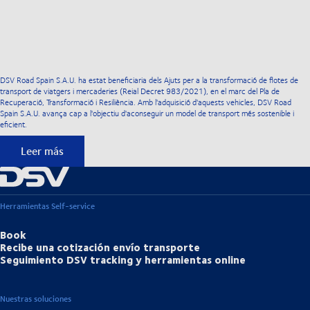
DSV Road Spain S.A.U. ha estat beneficiaria dels Ajuts per a la transformació de flotes de
transport de viatgers i mercaderies (Reial Decret 983/2021), en el marc del Pla de
Recuperació, Transformació i Resiliència. Amb l'adquisició d'aquests vehicles, DSV Road
Spain S.A.U. avança cap a l'objectiu d'aconseguir un model de transport més sostenible i
eficient.
Leer más
Herramientas Self-service
Book
Recibe una cotización envío transporte
Seguimiento DSV tracking y herramientas online
Nuestras soluciones