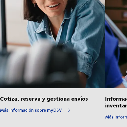
Cotiza, reserva y gestiona envíos
Informa
inventar
Más información sobre myDSV
Más inform