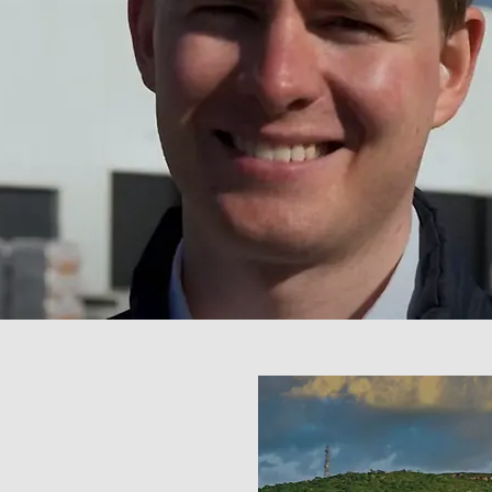
tablece que siempre
rnos unos a otros para
s rápido posible. Gracias
eciendo tan rápido:
vas y habilidades como
render más y ser aún