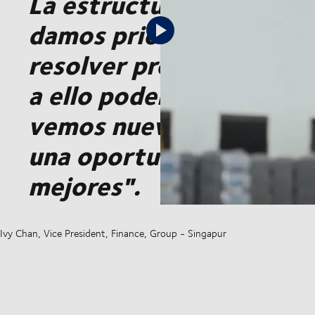
La estructura de DSV es
damos prioridad a ayuda
resolver problemas lo má
a ello podemos seguir cr
vemos nuevas perspecti
una oportunidad para ap
mejores".
Ivy Chan, Vice President, Finance, Group - Singapur