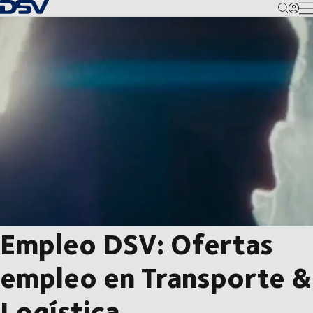
Volver a la página de inicio
M
Empleo DSV: Ofertas
empleo en Transporte &
Logística