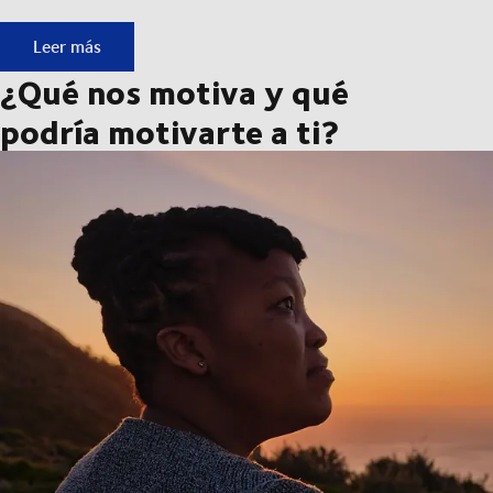
Conócenos: las personas que impulsan el movimiento.
Leer más
¿Qué nos motiva y qué
podría motivarte a ti?