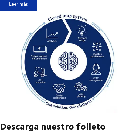
Empezar es rápido y sencillo
Leer más
Descarga nuestro folleto