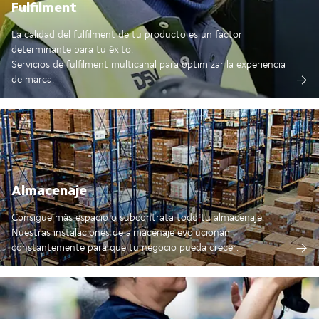
Fulfilment
La calidad del fulfilment de tu producto es un factor
determinante para tu éxito.
Servicios de fulfilment multicanal para optimizar la experiencia
de marca.
Almacenaje
Consigue más espacio o subcontrata todo tu almacenaje.
Nuestras instalaciones de almacenaje evolucionan
constantemente para que tu negocio pueda crecer.