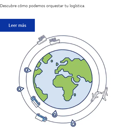
Descubre cómo podemos orquestar tu logística.
Descarga nuestro folleto
Leer más