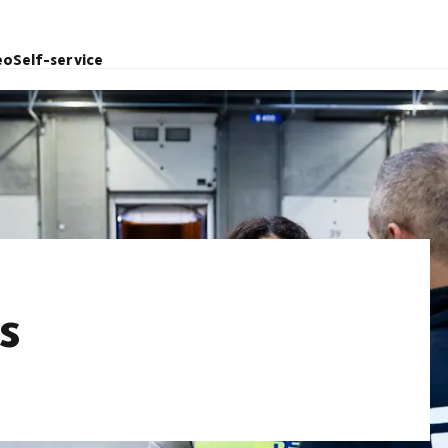
eo
Self-service
s