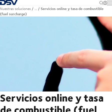
Volver a la página de inicio
M
Servicios online y tasa de combustible
Nuestras soluciones
…
(fuel surcharge)
Servicios online y tasa
de combustible (fuel