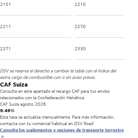
2151
2210
2211
2270
2271
2330
DSV se reserva el derecho a cambiar la tabla con el índice del
extra cargo de combustible con o sin aviso previo.
CAF Suiza
Consulta en este apartado el recargo CAF para tus envíos
relacionados con la Confederación Helvética.
CAF Suiza
agosto
2026:
9.49%
Esta tasa se actualiza mensualmente. Para más información,
contacta con tu comercial habitual en DSV Road
Consulta los suplementos y opciones de transporte terrestre