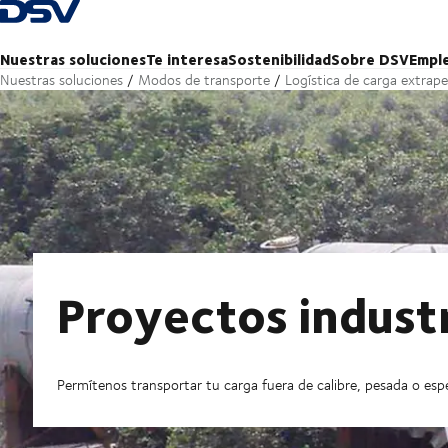
Volver a la página de inicio
Nuestras soluciones
Te interesa
Sostenibilidad
Sobre DSV
Empl
Nuestras soluciones
Modos de transporte
Logística de carga extrap
Proyectos industr
Permítenos transportar tu carga fuera de calibre, pesada o espe