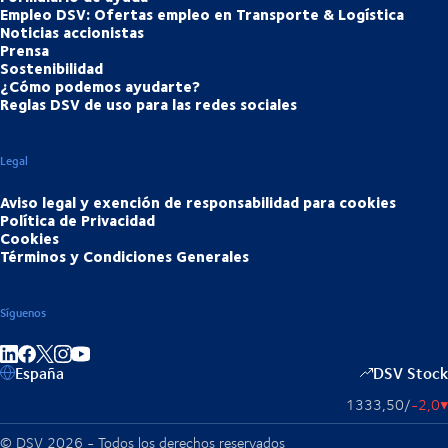
Empleo DSV: Ofertas empleo en Transporte & Logística
Noticias accionistas
Prensa
Sostenibilidad
¿Cómo podemos ayudarte?
Reglas DSV de uso para las redes sociales
Legal
Aviso legal y exención de responsabilidad para cookies
Política de Privacidad
Cookies
Términos y Condiciones Generales
Síguenos
Compartir en linkedIn
Compartir en Facebook
Compartir en Instagram
Compartir en Youtube
España
DSV Stock
1333,50
/
-2,0
▴
© DSV 2026 - Todos los derechos reservados