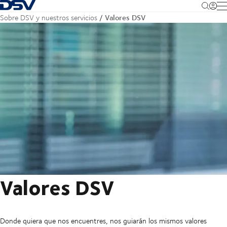
Volver a la página de inicio
M
Valores DSV
Sobre DSV y nuestros servicios
Valores DSV
Donde quiera que nos encuentres, nos guiarán los mismos valores