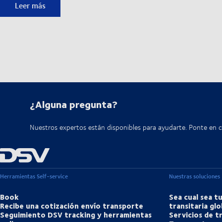
Mapa de Impacto de Sostenibilidad de DSV
Leer más
¿Alguna pregunta?
Nuestros expertos están disponibles para ayudarte. Ponte en 
Herramientas Self-service
Nuestras soluciones
Book
Sea cual sea t
Recibe una cotización envío transporte
transitaria glo
Seguimiento DSV tracking y herramientas
Servicios de 