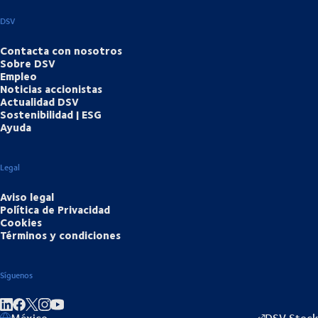
DSV
Contacta con nosotros
Sobre DSV
Empleo
Noticias accionistas
Actualidad DSV
Sostenibilidad | ESG
Ayuda
Legal
Aviso legal
Política de Privacidad
Cookies
Términos y condiciones
Síguenos
Compartir en enlace
Compartir en Facebook
Compartir en Instagram
Compartir en Youtube
México
DSV Stock