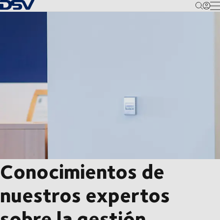
Volver a la página principal
M
Conocimientos de
nuestros expertos
sobre la gestión