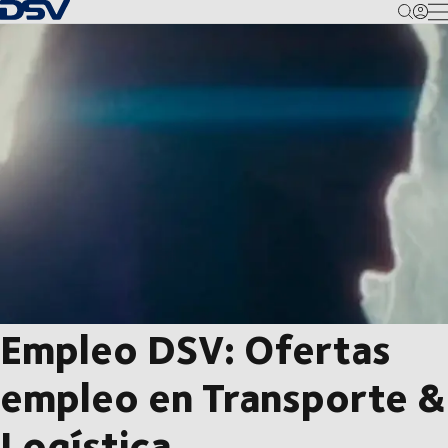
Volver a la página principal
M
Empleo DSV: Ofertas
empleo en Transporte &
Logística