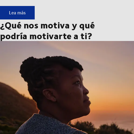
Conócenos: las personas que impulsan el movimiento.
Lea más
¿Qué nos motiva y qué
podría motivarte a ti?