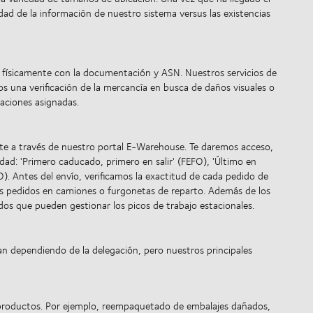
idad de la información de nuestro sistema versus las existencias
físicamente con la documentación y ASN. Nuestros servicios de
mos una verificación de la mercancía en busca de daños visuales o
aciones asignadas.
nte a través de nuestro portal E-Warehouse. Te daremos acceso,
ad: 'Primero caducado, primero en salir' (FEFO), 'Último en
IFO). Antes del envío, verificamos la exactitud de cada pedido de
os pedidos en camiones o furgonetas de reparto. Además de los
s que pueden gestionar los picos de trabajo estacionales.
an dependiendo de la delegación, pero nuestros principales
 productos. Por ejemplo, reempaquetado de embalajes dañados,