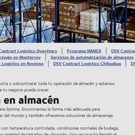
ontract Logistics Querétaro
Programa IMMEX
DSV Contrac
cenaje en Monterrey
Servicios de automatización de almacenes
 Logistics en Reynosa
DSV Contract Logistics Chihuahua
DS
 extra o subcontratar toda tu operación de almacén y estamos
e tu negocio pueda crecer.
 en almacén
era óptima. Encontramos la forma más adecuada para
gar del mundo y también ofrecemos soluciones de almacenaje
e con temperatura controlada, condiciones normales de bodega,
lia variedad de tamaños de ubicación. Una vez que ha llegado el