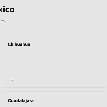
xico
resa
Chihuahua
Guadalajara