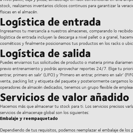
stock, realizamos inventarios cíclicos continuos para garantizar la verac
físicas en el almacén.
Logística de entrada
Ingresamos tu mercancía a nuestros almacenes, comparando lo recibido 
logística de entrada incluyen la descarga a nivel pallet o a granel, hace
cosméticos y finalmente posicionamos tus productos en los racks o ubic
Logística de salida
Puedes enviarnos tus solicitudes de producto o materia prima diariame
previo entrenamiento y podrás aprovechar reportes 24/7. Elige tu priorid
entrar, primero en salir' (LIFO) y 'Primero en entrar, primero en salir' (F
venta, packing list y etiqueta del paquete y posteriormente cargamos l
operadores de almacén dedicados, tenemos un grupo flexible de empleado
Servicios de valor añadido
Hacemos más que almacenar tu stock para ti. Los servicios precisos varí
servicios de almacenaje global son los siguientes:
Embalaje y reempaquetado
Dependiendo de tus requisitos, podemos reemplazar el embalaje de los