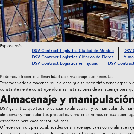
Explora més
DSV Contract Logistics Ciudad de México
DSV C
DSV Contract Logistics Ciénega de Flores
Alma
DSV Contract Logistics en Tijuana
DSV Contract
Podemos ofrecerte la flexibilidad de almacenaje que necesitas.
Tenemos varios almacenes multicliente que te permitirán tener espacio
constantemente construyendo más instalaciones de almacenaje para qu
Almacenaje y manipulación
DSV garantiza que tus mercancías se almacenan y se manipulan de man
almacenar y manipular tus productos y materias primas en cualquier lu
específicas para cada sector industrial.
Ofrecemos múltiples posibilidades de almacenaje, tales como almacenaj
a nivel pallet, caja y pieza, almacenaje en rack convencional en una amp