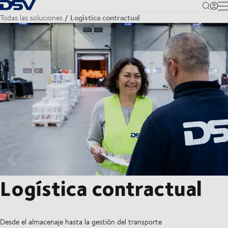
Volver a la página principal
M
Logística contractual
Todas las soluciones
Logística contractual
Desde el almacenaje hasta la gestión del transporte