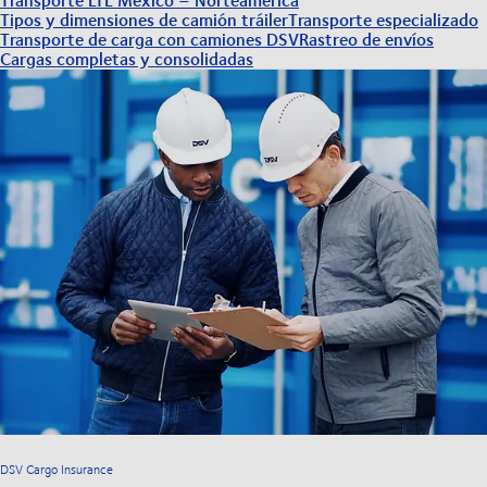
Tipos y dimensiones de camión tráiler
Transporte especializado
Transporte de carga con camiones DSV
Rastreo de envíos
Cargas completas y consolidadas
DSV Cargo Insurance