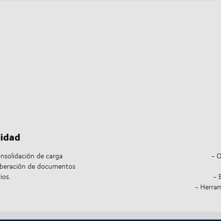
lidad
nsolidación de carga
-
O
liberación de documentos
ios.
- 
- Herram