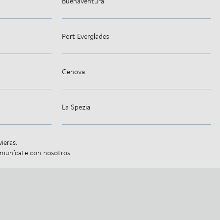
Buenaventura
Port Everglades
Genova
La Spezia
ieras.
comunícate con nosotros.