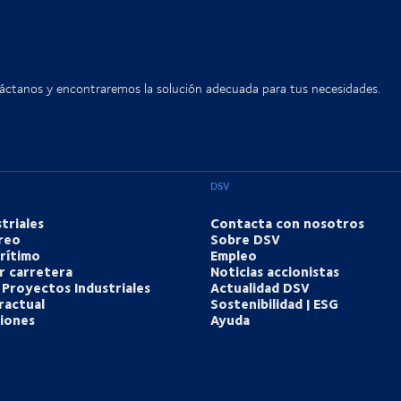
táctanos y encontraremos la solución adecuada para tus necesidades.
DSV
triales
Contacta con nosotros
reo
Sobre DSV
rítimo
Empleo
r carretera
Noticias accionistas
 Proyectos Industriales
Actualidad DSV
ractual
Sostenibilidad | ESG
ciones
Ayuda