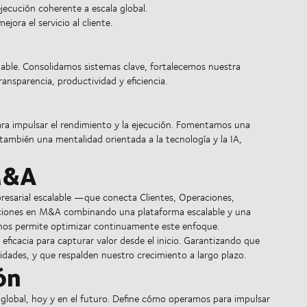
ecución coherente a escala global.
jora el servicio al cliente.
lable. Consolidamos sistemas clave, fortalecemos nuestra
ansparencia, productividad y eficiencia.
para impulsar el rendimiento y la ejecución. Fomentamos una
también una mentalidad orientada a la tecnología y la IA,
 M&A
resarial escalable —que conecta Clientes, Operaciones,
raciones en M&A combinando una plataforma escalable y una
 nos permite optimizar continuamente este enfoque.
ficacia para capturar valor desde el inicio. Garantizando que
cidades, y que respalden nuestro crecimiento a largo plazo.
ón
 global, hoy y en el futuro. Define cómo operamos para impulsar