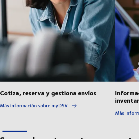
Cotiza, reserva y gestiona envíos
Informa
inventar
Más información sobre myDSV
Más inform