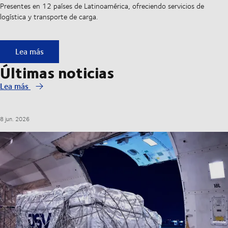
Presentes en 12 países de Latinoamérica, ofreciendo servicios de
logística y transporte de carga.
DSV en LATAM
Lea más
Últimas noticias
Lea más
8 jun. 2026