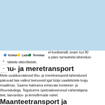
MapLibre
(C) OpenStreetMap
Meil on kontorid ja rajatised kuuel kontinendil, enam kui 90
Kontor
Ladu
Terminal
riigis. Me pakume ja haldame iga päev tarneahela lahendusi
tuhandetele ettevõtetele.
Õhu- ja meretransport
Meie usaldusväärsed õhu- ja meretranspordi lahendused
pakuvad laia valikut teenuseid igat tüüpi saadetistele kogu
maailmas. Saame hakkama erinevate konteiner- ja
õhuvedudega. Tegutseme spetsialiseerunud vahendajana
teie, laevandus- ja lennufirmade vahel.
Maanteetransport ja