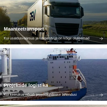
Maanteetransport
Kui usaldusväärsus ja läbipaistvus on kõige olulisemad
Projektide logistika
Kui keerukus nõuab projektijuhtimise lahendusi