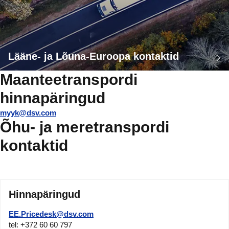
Lääne- ja Lõuna-Euroopa kontaktid
Maanteetranspordi
hinnapäringud
myyk@dsv.com
Õhu- ja meretranspordi
kontaktid
Hinnapäringud
EE.Pricedesk@dsv.com
tel: +372 60 60 797