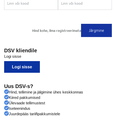
DSV kliendile
Logi sisse
Logi sisse
Uus DSV-s?
Hind, tellimine ja jälgimine ühes keskkonnas
Kiired pakkumised
Ülevaade tellimustest
Iseteenindus
Juurdepääs tariifipakkumistele