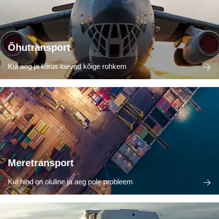
Õhutransport
Kui aeg ja kiirus loevad kõige rohkem
Meretransport
Kui hind on oluline ja aeg pole probleem