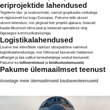
eriprojektide lahendused
Tegeleme täis- ja osakoormate, samuti grupikauba vedudega
nii riigisiseselt kui kogu Euroopas. Pakume teile uksest
ukseni lahendusi, mis järgivad teie projekti ajakava, hoiavad
kauba liikumisel silma peal ja toetavad operatiivse ning
õigeaegse kommunikatsiooniga.
Logistikalahendused
Lisame teie ettevõttele väärtust rätsepatööna valminud
logistikalahendustega, mis hõlmavad laovarude haldamise
allhanget ja laia valikut tarneahelatega seotud teenuseid.
Pakume ka
tollivormistust
ja
kindlustusteenuseid.
Pakume ülemaailmset teenust
Avastage meie ülemaailmseid kaubaveoteenuseid