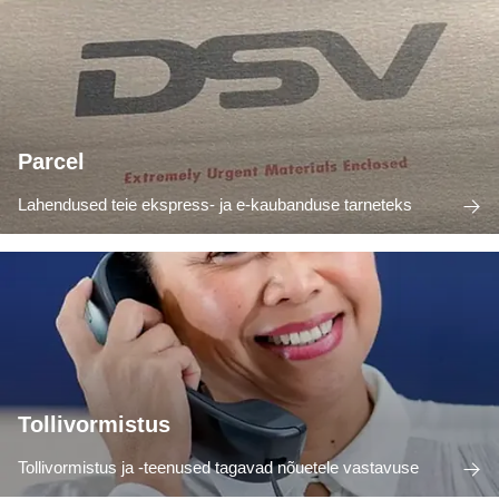
Parcel
Lahendused teie ekspress- ja e-kaubanduse tarneteks
Tollivormistus
Tollivormistus ja -teenused tagavad nõuetele vastavuse