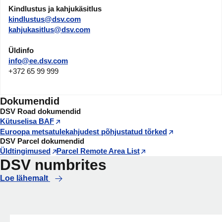
Kindlustus ja kahjukäsitlus
kindlustus@dsv.com
kahjukasitlus@dsv.com
Üldinfo
info@ee.dsv.com
+372 65 99 999
Dokumendid
DSV Road dokumendid
Kütuselisa BAF
Euroopa metsatulekahjudest põhjustatud tõrked
DSV Parcel dokumendid
Üldtingimused
Parcel Remote Area List
DSV numbrites
Loe lähemalt