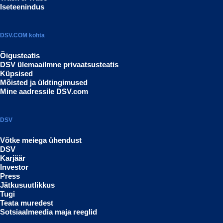
Iseteenindus
DSV.COM kohta
Õigusteatis
DSV ülemaailmne privaatsusteatis
Küpsised
Mõisted ja üldtingimused
Mine aadressile DSV.com
DSV
Võtke meiega ühendust
DSV
Karjäär
Investor
Press
Jätkusuutlikkus
Tugi
Teata muredest
Sotsiaalmeedia maja reeglid