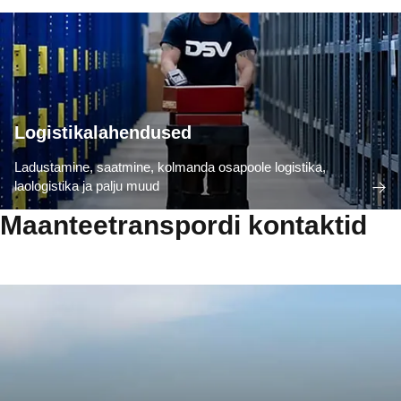
Logistikalahendused
Ladustamine, saatmine, kolmanda osapoole logistika,
laologistika ja palju muud
Maanteetranspordi kontaktid