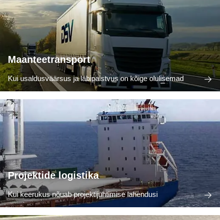
Maanteetransport
Kui usaldusväärsus ja läbipaistvus on kõige olulisemad
Projektide logistika
Kui keerukus nõuab projektijuhtimise lahendusi