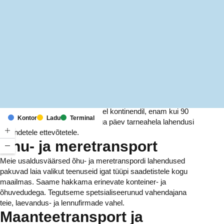
MapLibre
(C) OpenStreetMap
Meil on kontorid ja rajatised kuuel kontinendil, enam kui 90
Kontor
Ladu
Terminal
riigis. Me pakume ja haldame iga päev tarneahela lahendusi
tuhandetele ettevõtetele.
Õhu- ja meretransport
Meie usaldusväärsed õhu- ja meretranspordi lahendused
pakuvad laia valikut teenuseid igat tüüpi saadetistele kogu
maailmas. Saame hakkama erinevate konteiner- ja
õhuvedudega. Tegutseme spetsialiseerunud vahendajana
teie, laevandus- ja lennufirmade vahel.
Maanteetransport ja