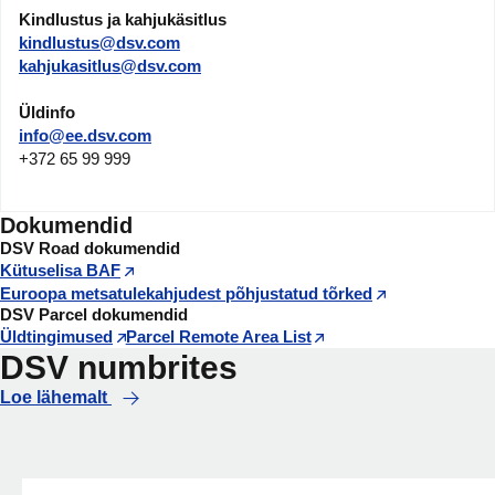
Kindlustus ja kahjukäsitlus
kindlustus@dsv.com
kahjukasitlus@dsv.com
Üldinfo
info@ee.dsv.com
+372 65 99 999
Dokumendid
DSV Road dokumendid
Kütuselisa BAF
Euroopa metsatulekahjudest põhjustatud tõrked
DSV Parcel dokumendid
Üldtingimused
Parcel Remote Area List
DSV numbrites
Loe lähemalt