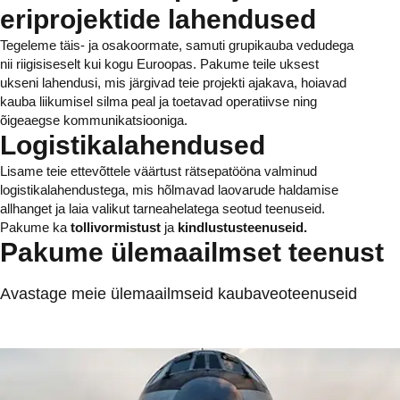
eriprojektide lahendused
Tegeleme täis- ja osakoormate, samuti grupikauba vedudega
nii riigisiseselt kui kogu Euroopas. Pakume teile uksest
ukseni lahendusi, mis järgivad teie projekti ajakava, hoiavad
kauba liikumisel silma peal ja toetavad operatiivse ning
õigeaegse kommunikatsiooniga.
Logistikalahendused
Lisame teie ettevõttele väärtust rätsepatööna valminud
logistikalahendustega, mis hõlmavad laovarude haldamise
allhanget ja laia valikut tarneahelatega seotud teenuseid.
Pakume ka
tollivormistust
ja
kindlustusteenuseid.
Pakume ülemaailmset teenust
Avastage meie ülemaailmseid kaubaveoteenuseid