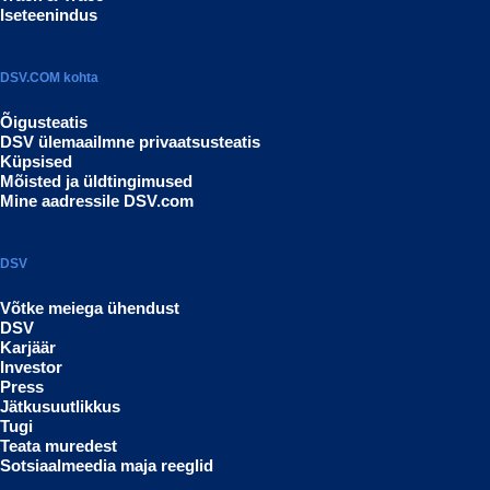
Iseteenindus
DSV.COM kohta
Õigusteatis
DSV ülemaailmne privaatsusteatis
Küpsised
Mõisted ja üldtingimused
Mine aadressile DSV.com
DSV
Võtke meiega ühendust
DSV
Karjäär
Investor
Press
Jätkusuutlikkus
Tugi
Teata muredest
Sotsiaalmeedia maja reeglid