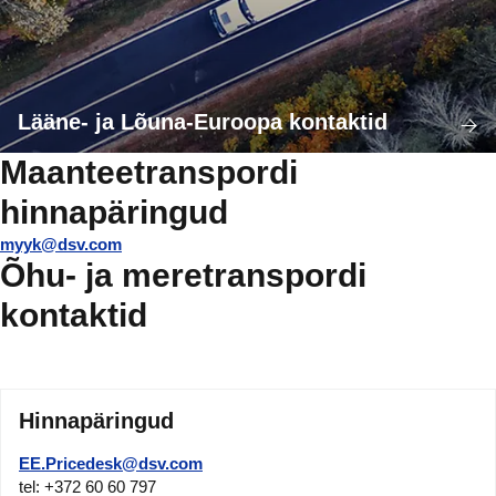
Lääne- ja Lõuna-Euroopa kontaktid
Maanteetranspordi
hinnapäringud
myyk@dsv.com
Õhu- ja meretranspordi
kontaktid
Hinnapäringud
EE.Pricedesk@dsv.com
tel: +372 60 60 797