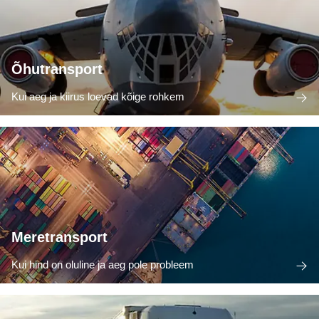
Õhutransport
Kui aeg ja kiirus loevad kõige rohkem
Meretransport
Kui hind on oluline ja aeg pole probleem