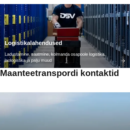
Logistikalahendused
Ladustamine, saatmine, kolmanda osapoole logistika,
laologistika ja palju muud
Maanteetranspordi kontaktid