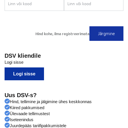
DSV kliendile
Logi sisse
Logi sisse
Uus DSV-s?
Hind, tellimine ja jälgimine ühes keskkonnas
Kiired pakkumised
Ülevaade tellimustest
Iseteenindus
Juurdepääs tariifipakkumistele