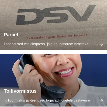
Parcel
Lahendused teie ekspress- ja e-kaubanduse tarneteks
Tollivormistus
Tollivormistus ja -teenused tagavad nõuetele vastavuse